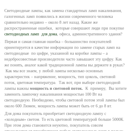
Светодиодные лампы, как замена стандартных ламп накаливания,
галогенных ламп появились в жизни современного человека
сравнительно недавно – около 8 лет назад. Какие же
распространенные ошибки,
которые совершают люди при покупке
светодиодных ламп
для дома
, офиса, административного здания?
.
Первая и самая главная ошибка – большинство покупателей
ориентируется в качестве информации по замене старых ламп на
светодиодные
по цифре, указанной на коробке лампы – а
недобросовестные производители часто завышают эту цифру. Как
же понять, аналог какой традиционной лампы вы держите в руках?
Как мы все знаем, у любой лампы несколько основных
характеристик – напряжение, мощность, тип цоколь, световой
поток, цветовая температура.
Так вот, при выборе светодиодной
лампы важны
мощность и световой поток.
К
примеру,
Вы хотите
заменить лампочку накаливания мощностью 100 Вт на
светодиодную. Необходимо, чтобы световой потом этой лампы был
около 600 Люмен, мощность лампы может быть от 6 до 8 вт.
.
Для дома покупатель приобретает светодиодную лампу с
«холодным» светом. То есть цветовой температурой больше 5000К.
При этом дома становится неуютно, покупатель совсем