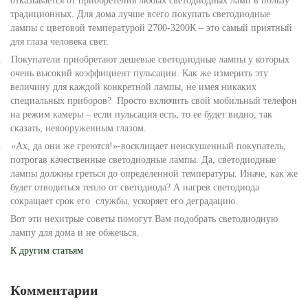
отказывается от приобретения любых светодиодных ламп в пользу
традиционных. Для дома лучше всего покупать светодиодные
лампы с цветовой температурой 2700-3200К – это самый приятный
для глаза человека свет.
.
Покупатели приобретают дешевые светодиодные лампы у которых
очень высокий коэффициент пульсации. Как же измерить эту
величину для каждой конкретной лампы, не имея никаких
специальных приборов?
Просто включить свой мобильный телефон
на режим камеры – если пульсация есть, то ее будет видно, так
сказать, невооруженным глазом.
.
«Ах, да они же греются!»-восклицает неискушенный покупатель,
потрогав качественные светодиодные лампы. Да, светодиодные
лампы должны греться до определенной температуры. Иначе, как же
будет отводиться тепло от светодиода? А нагрев светодиода
сокращает срок его
службы, ускоряет его деградацию.
Вот эти нехитрые советы помогут Вам подобрать светодиодную
лампу для дома и не обжечься.
К другим статьям
Комментарии