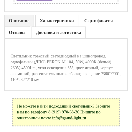
Описание
Характеристики
Сертификаты
Отзывы
Доставка и логистика
Светильник трековый светодиодный на шинопровод,
однофазный (ДПО) FERON AL104, 50W, 4000К (белый),
230V, 4500Lm, угол освещения 35°, цвет черный, корпус
алюминий, рассеиватель поликарбонат, вращение ?360°/?90°,
110*232*210 мм
Не можете найти подходящий светильник? Звоните
нам по телефону
8 (919) 970-68-30
Пишите по
электронной почте
info@grand-light.ru