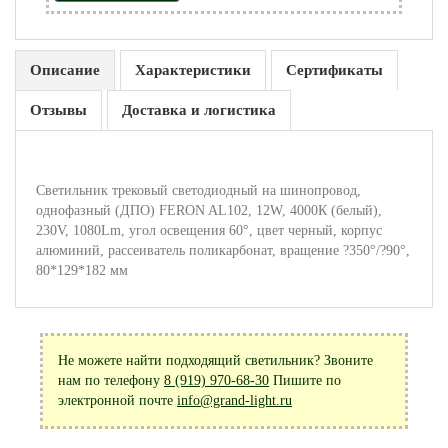
Описание
Характеристики
Сертификаты
Отзывы
Доставка и логистика
Светильник трековый светодиодный на шинопровод,
однофазный (ДПО) FERON AL102, 12W, 4000К (белый),
230V, 1080Lm, угол освещения 60°, цвет черный, корпус
алюминий, рассеиватель поликарбонат, вращение ?350°/?90°,
80*129*182 мм
Не можете найти подходящий светильник? Звоните
нам по телефону
8 (919) 970-68-30
Пишите по
электронной почте
info@grand-light.ru