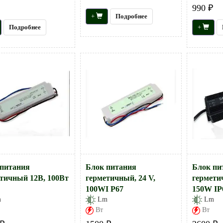
990 ₽
+
Подробнее
Подробнее
+
ьник СТЭРИЯ настенный
Лампа трубка Lucky herp T8 UVB
94 H65 B45 LED 31W
10.0 36W 1200см
28731 ₽
1200 ₽
питания
Блок питания
Блок пи
тичный 12В, 100Вт
герметичный, 24 V,
гермети
100WI P67
150W IP
m
Lm
Lm
Вт
Вт