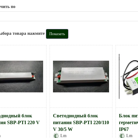
чить по
ыбора товара нажмите
одиодный блок
Светодиодный блок
Блок пи
ия SBP-PTI 220 V
питания SBP-PTI 220/110
гермети
V 30/5 W
IP67
m
Lm
Lm