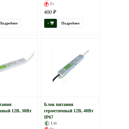
Вт
400 ₽
Подробнее
+
Подробнее
тания
Блок питания
чный 12В, 30Вт
герметичный 12В, 40Вт
IP67
Lm