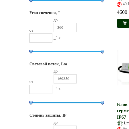
40 
4600 
Угол свечения, °
до
+
от
_" >
Световой поток, Lm
до
от
_" >
Блок 
герме
Степень защиты, IP
IP67
до
L