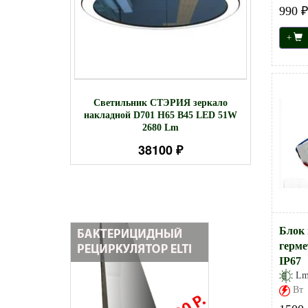
990 ₽
+
ТЭРИ
Светил
Светильник СТЭРИЯ зеркало
H100. LED
D7
накладной D701 H65 B45 LED 51W
Lm
2680 Lm
38100 ₽
Блок 
герме
IP67
L
Вт