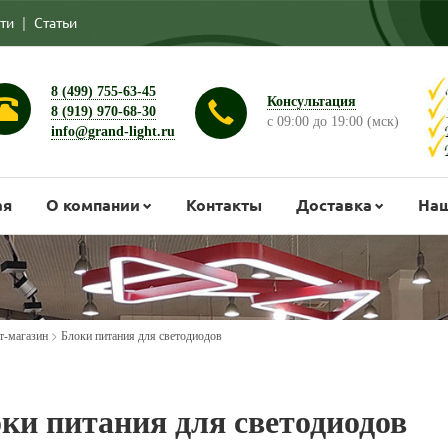
ти
|
Статьи
8 (499) 755-63-45
Консультация
8 (919) 970-68-30
с 09:00 до 19:00 (мск)
info@grand-light.ru
ая
О компании
Контакты
Доставка
Наш
>
т-магазин
Блоки питания для светодиодов
ки питания для светодиодов