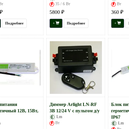
Вт
35 / 6 Вт
Вт
₽
5800 ₽
360 ₽
Подробнее
+
Подробнее
+
питания
Диммер Arlight LN-RF
Блок пи
тичный 12В, 15Вт,
3B 12/24 V с пультом д/у
гермети
Lm
IP67
Вт
m
Lm