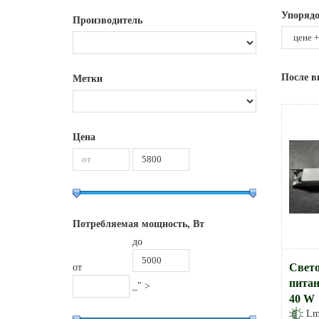
Упорядо
Производитель
После в
Метки
Цена
Потребляемая мощность, Вт
до
Свет
от
питан
_" >
40 W
L