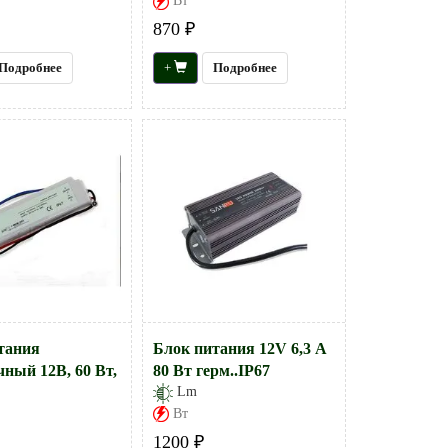
Вт
870 ₽
Подробнее
+
Подробнее
тания
Блок питания 12V 6,3 А
чный 12В, 60 Вт,
80 Вт герм..IP67
Lm
Вт
1200 ₽