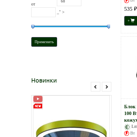
Вт
от
535 ₽
_" >
+
Новинки
Блок 
100 В
кожу
L
Вт