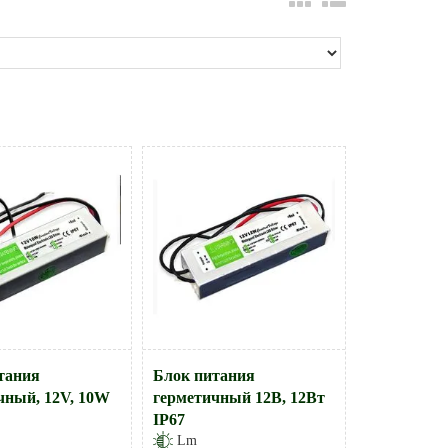
тания
Блок питания
чный, 12V, 10W
герметичный 12В, 12Вт
IP67
Lm