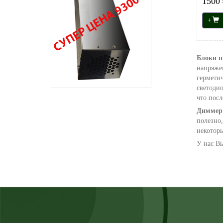
1500 
+
Блоки п
напряжен
герметич
светодио
что посл
Димме
полезно,
некотор
У нас В