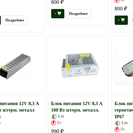
Вт
800 ₽
800 ₽
+
Подробнее
Подробнее
+
питания 12V 8,3 А
Блок питания 12V 8,3 А
Блок пи
т н/герм. металл
100 Вт н/герм. металл.
гермети
х
Lm
IP67
Вт
m
Lm
Вт
990 ₽