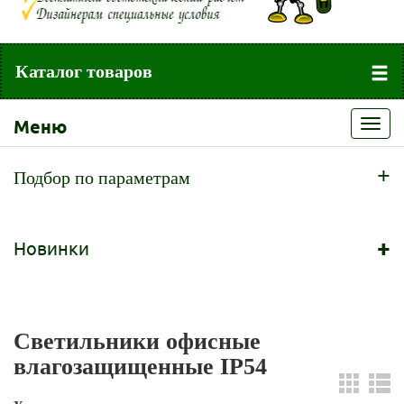
Каталог товаров
Меню
Toggl
navig
+
Подбор по параметрам
+
Новинки
Светильники офисные
влагозащищенные IP54