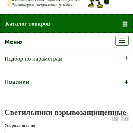
Каталог товаров
Меню
Toggl
navig
+
Подбор по параметрам
+
Новинки
Светильники взрывозащищенные
Упорядочить по