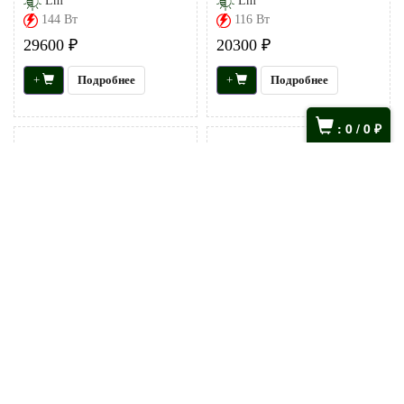
Lm
Lm
144 Вт
116 Вт
29600 ₽
20300 ₽
+
Подробнее
+
Подробнее
:
0
/
0
₽
Светодиодный
Светодиодный
взрывозащищенный
взрывозащищенный
светильник Ex-FSL 04-
светильник Ex-FSL 04-
28-50-Д120
28-50-Д120