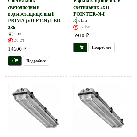
Светильник
Взрывозащищенный
светодиодный
светильник 2х11
взрывозащищенный
POINTER-N-I
PRIMA (VIPET-N) LED
Lm
22 Вт
236
Lm
5910 ₽
36 Вт
+
Подробнее
14600 ₽
+
Подробнее