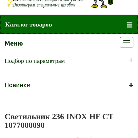
Каталог товаров
Меню
Toggl
navig
+
Подбор по параметрам
+
Новинки
Светильник 236 INOX HF СТ
1077000090