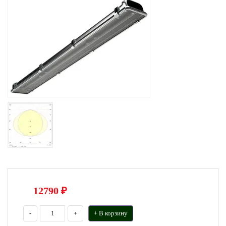
12790
₽
-
+
+ В корзину