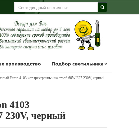
е производство
Подбор светильника
ковый Feron 4103 четырехгранный на столб 60W E27 230V, черный
n 4103
7 230V, черный