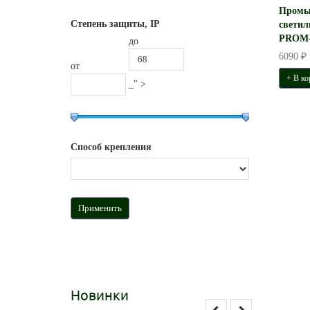
Промы
Степень защиты, IP
светил
PROM-
до
6090 ₽
от
+ В ко
_" >
Способ крепления
Новинки