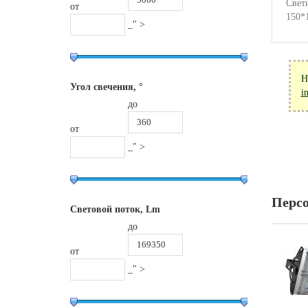
Свет
от
150*
_" >
Н
Угол свечения, °
i
до
от
_" >
Перс
Световой поток, Lm
до
от
_" >