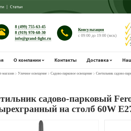
ти
|
Статьи
8 (499) 755-63-45
Консультация
8 (919) 970-68-30
с 09:00 до 19:00 (мск)
info@grand-light.ru
ая
О компании
Контакты
Доставка
Наш
>
>
>
т-магазин
Уличное освещение
Садово-парковое освещение
Светильник садово-пар
тильник садово-парковый Fero
ырехгранный на столб 60W E2