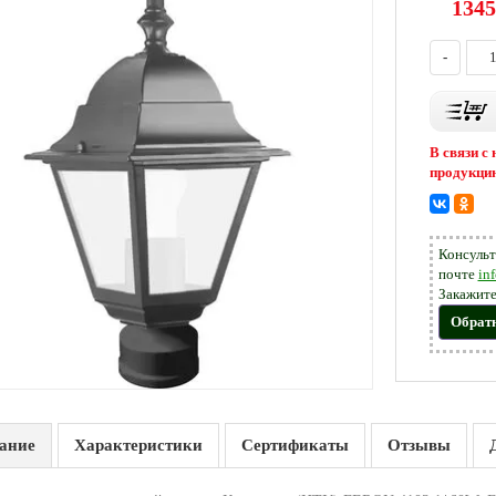
1345
-
В связи с
продукцию
Консульт
почте
in
Закажите
Обрат
ание
Характеристики
Сертификаты
Отзывы