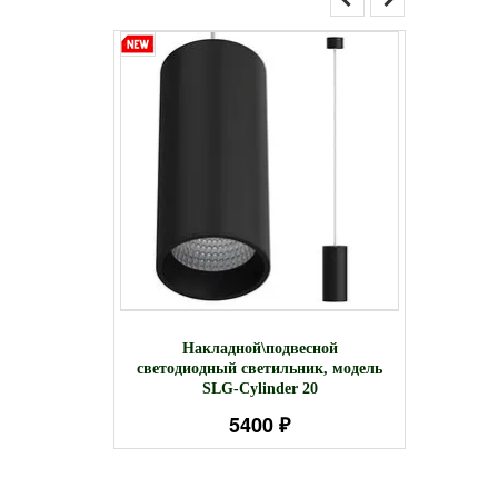
ТЭРИ
Светил
Накладной\подвесной
H100. LED
OVAL-
светодиодный светильник, модель
SLG-Cylinder 20
5400 ₽