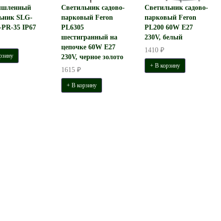
шленный
Светильник садово-
Светильник садово-
ьник SLG-
парковый Feron
парковый Feron
PR-35 IP67
PL6305
PL200 60W E27
шестигранный на
230V, белый
цепочке 60W E27
1410 ₽
рзину
230V, черное золото
+ В корзину
1615 ₽
+ В корзину