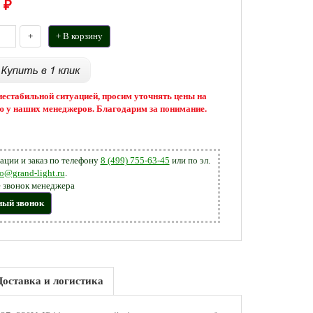
₽
+
+ В корзину
 нестабильной ситуацией, просим уточнять цены на
 у наших менеджеров. Благодарим за понимание.
ации и заказ по телефону
8 (499) 755-63-45
или по эл.
fo@grand-light.ru
.
 звонок менеджера
ный звонок
Доставка и логистика