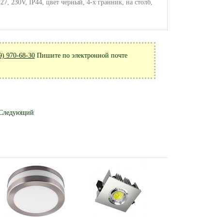
 230V, IP44, цвет черный, 4-х гранник, на столб,
9) 970-68-30
Пишите по электронной почте
Следующий