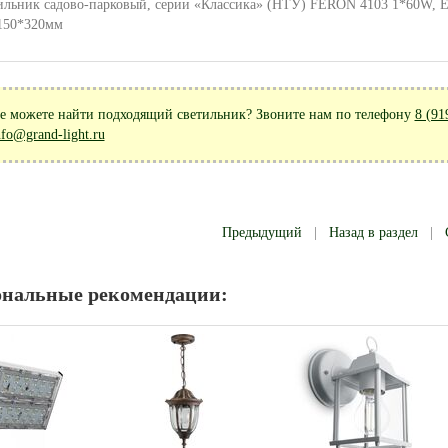
ильник садово-парковый, серии «Классика» (НТУ) FERON 4103 1*60W, E27,
150*320мм
е можете найти подходящий светильник? Звоните нам по телефону
8 (91
nfo@grand-light.ru
Предыдущий
|
Назад в раздел
|
ональные рекомендации: