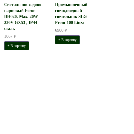
Светильник садово-
Промышленный
парковый Feron
светодиодный
DH020, Max. 20W
светильник SLG-
230V GX53 , IP44
Prom-100 Linza
сталь
6900 ₽
1067 ₽
+ В корзину
+ В корзину