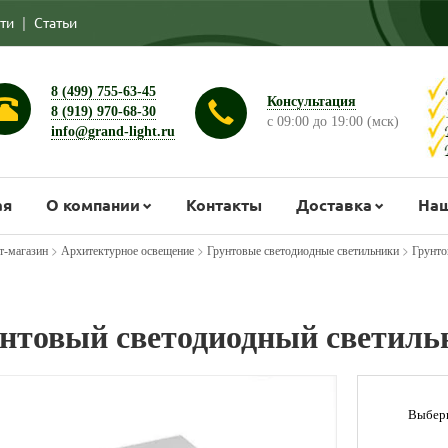
ти
|
Статьи
8 (499) 755-63-45
Консультация
8 (919) 970-68-30
с 09:00 до 19:00 (мск)
info@grand-light.ru
ая
О компании
Контакты
Доставка
Наш
>
>
>
т-магазин
Архитектурное освещение
Грунтовые светодиодные светильники
Грунто
нтовый светодиодный светил
Выбери