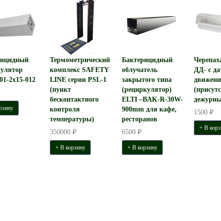
рицидный
Термометрический
Бактерицидный
Черепах
улятор
комплекс SAFETY
облучатель
ДД- с д
1-2x15-012
LINE серии PSL-1
закрытого типа
движени
(пункт
(рециркулятор)
(присутс
бесконтактного
ELTI –BAK-R-30W-
дежурн
рзину
контроля
900mm для кафе,
1500 ₽
температуры)
ресторанов
+ В корз
350000 ₽
6500 ₽
+ В корзину
+ В корзину