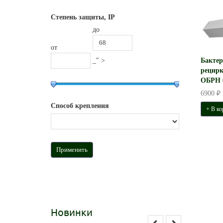
Степень защиты, IP
до
от
_" >
Бакте
рецирк
ОБРН 0
6900 ₽
Способ крепления
+ В ко
Новинки