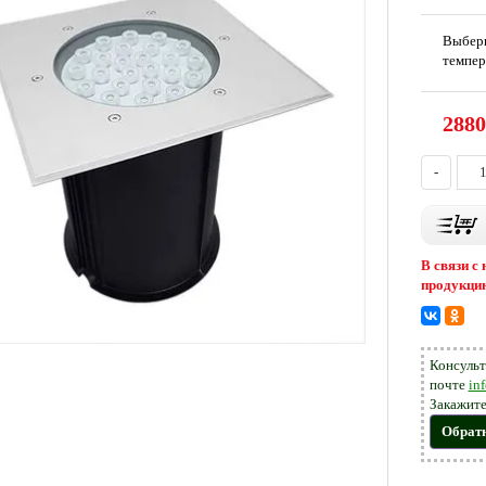
Выбер
темпер
2880
-
В связи с
продукцию
Консульт
почте
in
Закажите
Обрат