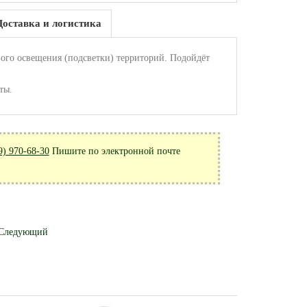
Доставка и логистика
го освещения (подсветки) территорий. Подойдёт
ты.
9) 970-68-30
Пишите по электронной почте
Следующий