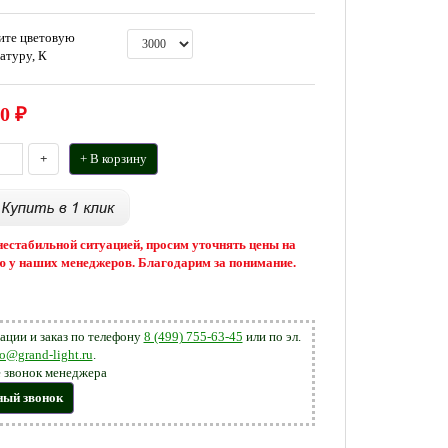
ите цветовую
атуру, К
0
₽
+
+ В корзину
 нестабильной ситуацией, просим уточнять цены на
 у наших менеджеров. Благодарим за понимание.
ации и заказ по телефону
8 (499) 755-63-45
или по эл.
fo@grand-light.ru
.
 звонок менеджера
ный звонок