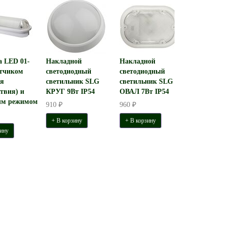
а LED 01-
Накладной
Накладной
атчиком
светодиодный
светодиодный
я
светильник SLG
светильник SLG
твия) и
КРУГ 9Вт IP54
ОВАЛ 7Вт IP54
ым режимом
910 ₽
960 ₽
+ В корзину
+ В корзину
ину