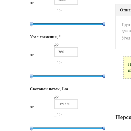
от
Опис
_" >
Грун
для п
Угол свечения, °
Угол
до
от
_" >
Н
i
Световой поток, Lm
до
от
_" >
Перс