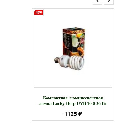
а кольца
TLTA1
Компактная люминесцентная
50 см
люстра
лампа Lucky Herp UVB 10.0 26 Вт
1125 ₽