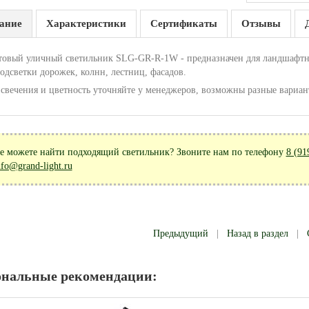
ание
Характеристики
Сертификаты
Отзывы
товый уличный светильник SLG-GR-R-1W - предназначен для ландшафтно
одсветки дорожек, колнн, лестниц, фасадов.
 свечения и цветность уточняйте у менеджеров, возможны разные вариан
е можете найти подходящий светильник? Звоните нам по телефону
8 (91
nfo@grand-light.ru
Предыдущий
|
Назад в раздел
|
ональные рекомендации: