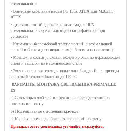
стекловолокно
• Винтовые кабельные вводы PG 13,5, ATEX или M20x1,5
ATEX
• Дистанционный держатель: полиамид + 10 %
стекловолокно, служит для подвески рефлектора при
установке
• Клеммник: безрезьбовой трёхполюсный с заземляющей
лентой и болтом для соединения (в базовом исполнении)
• Монтаж: в состав упаковки входят крючки из нержавеющей
стали и защёлки из нержавеющей стали
• Электрооснастка: cветодиодные линейки, драйвер, провода
с высокой теплостойкостью до 110 °C
ВАРИАНТЫ МОНТАЖА СВЕТИЛЬНИКА PRIMA LED
Ex
a) С помощью дюбелей и пружины непосредственно на
потолок или стену
b) Подвешивание с помощью крючков
c) Крепеж с помощью боковых креплений на стену
При заказе этого светильника уточняйте, пожалуйста,