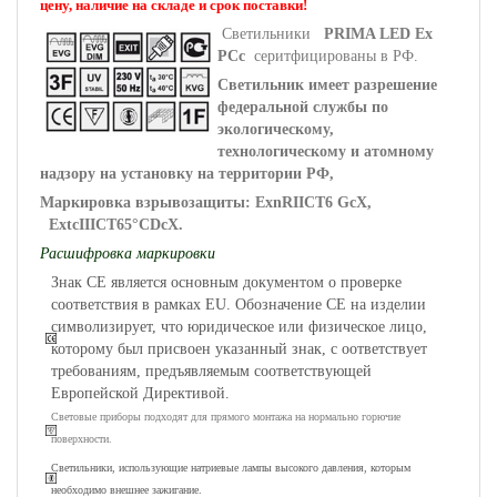
цену, наличие на складе и срок поставки!
Светильники
PRIMA LED Ex
PCc
серитфицированы в РФ.
Светильник имеет разрешение
федеральной службы по
экологическому,
технологическому и атомному
надзору на установку на территории РФ,
Маркировка взрывозащиты:
ExnRIICT6 GcX,
ExtcIIICT65
°
CDcX
.
Расшифровка маркировки
Знак СЕ является основным документом о проверке
соответствия в рамках EU. Обозначение СЕ на изделии
символизирует, что юридическое или физическое лицо,
которому был присвоен указанный знак, с оответствует
требованиям, предъявляемым соответствующей
Европейской Директивой.
Световые приборы подходят для прямого монтажа на нормально горючие
поверхности.
Светильники, использующие натриевые лампы высокого давления, которым
необходимо внешнее зажигание.