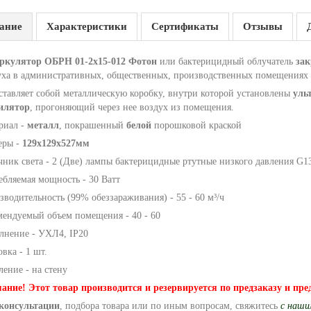
ание
Характеристики
Сертификаты
Отзывы
ркулятор ОБРН 01-2x15-012 Фотон
или бактерицидный облучатель
зак
уха в административных, общественных, производственных помещениях 
ставляет собой металлическую коробку, внутри которой установлены
уль
илятор
, прогоняющий через нее воздух из помещения.
риал -
металл
, покрашенный
белой
порошковой краской
еры -
129х129х527мм
чник света - 2 (Две) лампы бактерицидные ртутные низкого давления G
ебляемая мощность - 30 Ватт
водительность (99% обеззараживания) - 55 - 60 м³/ч
мендуемый объем помещения - 40 - 60
лнение - УХЛ4, IP20
вка - 1 шт.
ение - на стену
ание! Этот товар производится и резервируется по предзаказу и пре
консультации
, подбора товара или по иным вопросам, свяжитесь
с наш