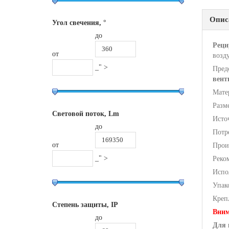
Опис
Угол свечения, °
до
Реци
от
возд
_" >
Пред
вент
Мате
Разм
Световой поток, Lm
Исто
до
Потр
от
Произ
_" >
Реко
Испо
Упако
Крепл
Степень защиты, IP
Вним
до
Для 