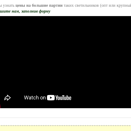
ы узнать
цены на большие партии
таких светильников (опт или крупный
шите нам, заполнив форму