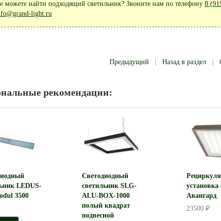
е можете найти подходящий светильник? Звоните нам по телефону
8 (91
nfo@grand-light.ru
Предыдущий
|
Назад в раздел
|
ональные рекомендации:
льник садово-парковый
Светодиодный светильник
210 столб 100W E27 230V,
Feron AL104 трековый на
белый
шинопровод 50W 4000K, 35
градусов, черный
4356 ₽
5429 ₽
диодный
Светодиодный
Рециркуля
льник LEDUS-
светильник SLG-
установка 
odul 3500
ALU-BOX-1000
Авангард
полый квадрат
23500 ₽
подвесной