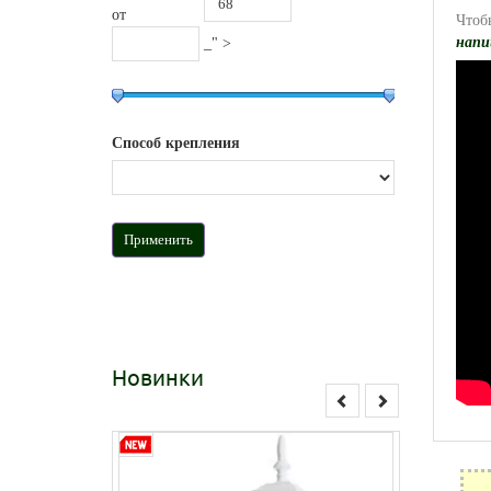
от
Чтоб
напи
_" >
Способ крепления
Новинки