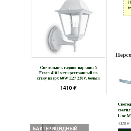
Н
i
Перс
тильник
Свети
Светильник садово-парковый
овый на
Feron 4
Feron 4101 четырехгранный на
000K 35
стену вверх 60W E27 230V, белый
лый
1410 ₽
Свето
свети
Line M
4320 ₽