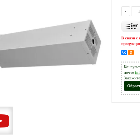
-
В связи с
продукцию
Консульт
почте
in
Закажите
Обрат