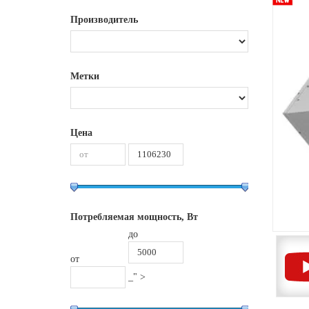
Производитель
Метки
Цена
Потребляемая мощность, Вт
до
от
_" >