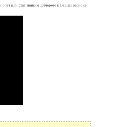
 опт) или стат
нашим дилером
в Вашем регионе,