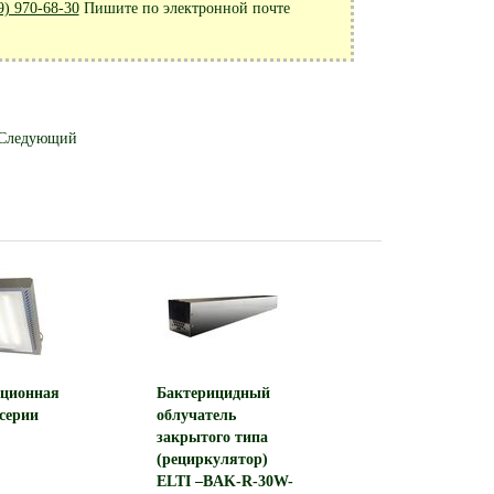
9) 970-68-30
Пишите по электронной почте
Следующий
Светодиодный светильник
Светодиодный 
Feron AL102 трековый на
Feron AL104 т
шинопровод 12W 4000K 35
шинопровод 30W
градусов черный
градусов,
1304 ₽
2967 
ционная
Бактерицидный
серии
облучатель
закрытого типа
(рециркулятор)
ELTI –BAK-R-30W-