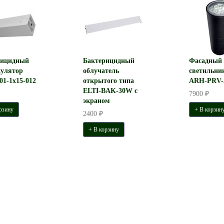
рицидный
Бактерицидный
Фасадный
улятор
облучатель
светильни
1-1x15-012
открытого типа
ARH-PRV
ELTI-BAK-30W с
7900 ₽
экраном
рзину
+ В корзин
2400 ₽
+ В корзину