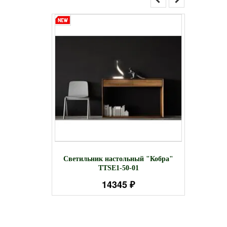
le UVB T5
Люст
Светильник настольный "Кобра"
e 24w
TTSE1-50-01
14345 ₽