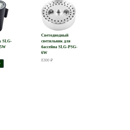
Светодиодный
к SLG-
светильник для
-5W
бассейна SLG-PSG-
6W
8300 ₽
у