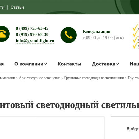
ти
|
Статьи
8 (499) 755-63-45
Консультация
8 (919) 970-68-30
с 09:00 до 19:00 (мск)
info@grand-light.ru
ая
О компании
Контакты
Доставка
Наш
>
>
>
т-магазин
Архитектурное освещение
Грунтовые светодиодные светильники
Грунто
нтовый светодиодный светил
Выбери