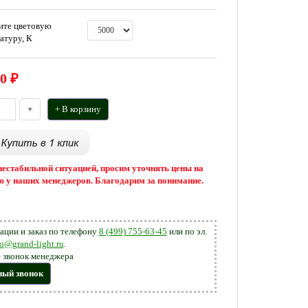
ите цветовую
атуру, К
0
₽
+
+ В корзину
 нестабильной ситуацией, просим уточнять цены на
 у наших менеджеров. Благодарим за понимание.
ации и заказ по телефону
8 (499) 755-63-45
или по эл.
fo@grand-light.ru
.
 звонок менеджера
ный звонок