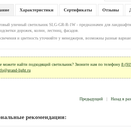
ание
Характеристики
Сертификаты
Отзывы
товый уличный светильник SLG-GR-R-1W - предназначен для ландшафтно
одсветки дорожек, колнн, лестниц, фасадов.
 свечения и цветность уточняйте у менеджеров, возможны разные вариан
е можете найти подходящий светильник? Звоните нам по телефону
8 (91
nfo@grand-light.ru
Предыдущий
|
Назад в ра
ональные рекомендации: