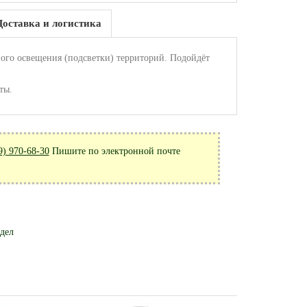
Доставка и логистика
го освещения (подсветки) территорий. Подойдёт
ты.
9) 970-68-30
Пишите по электронной почте
здел