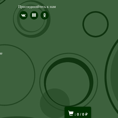
Присоединяйтесь к нам
ые
:
0
/
0
₽