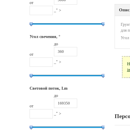
от
Опис
_" >
Грун
для п
Угол свечения, °
Угол
до
от
_" >
Н
i
Световой поток, Lm
до
от
_" >
Перс