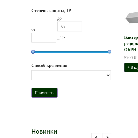
Степень защиты, IP
до
от
_" >
Бакте
рецирк
ОБРН 0
5700 ₽
Способ крепления
+ В ко
Новинки