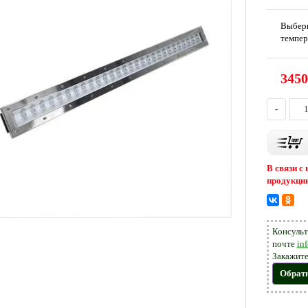
Выбер
темпер
3450
-
В связи с
продукцию
Консульт
почте
in
Закажите
Обрат