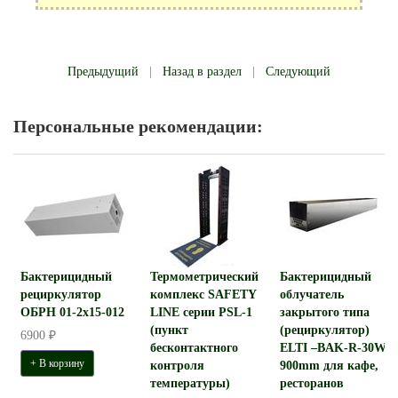
Предыдущий
|
Назад в раздел
|
Следующий
Персональные рекомендации:
Бактерицидный
Термометрический
Бактерицидный
рециркулятор
комплекс SAFETY
облучатель
ОБРН 01-2x15-012
LINE серии PSL-1
закрытого типа
(пункт
(рециркулятор)
6900 ₽
бесконтактного
ELTI –BAK-R-30W-
+ В корзину
контроля
900mm для кафе,
температуры)
ресторанов