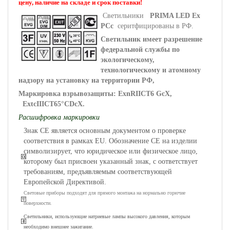
цену, наличие на складе и срок поставки!
Светильники
PRIMA LED Ex
PCc
серитфицированы в РФ.
Светильник имеет разрешение
федеральной службы по
экологическому,
технологическому и атомному
надзору на установку на территории РФ,
Маркировка взрывозащиты:
ExnRIICT6 GcX,
ExtcIIICT65
°
CDcX
.
Расшифровка маркировки
Знак СЕ является основным документом о проверке
соответствия в рамках EU. Обозначение СЕ на изделии
символизирует, что юридическое или физическое лицо,
которому был присвоен указанный знак, с оответствует
требованиям, предъявляемым соответствующей
Европейской Директивой.
Световые приборы подходят для прямого монтажа на нормально горючие
поверхности.
Светильники, использующие натриевые лампы высокого давления, которым
необходимо внешнее зажигание.