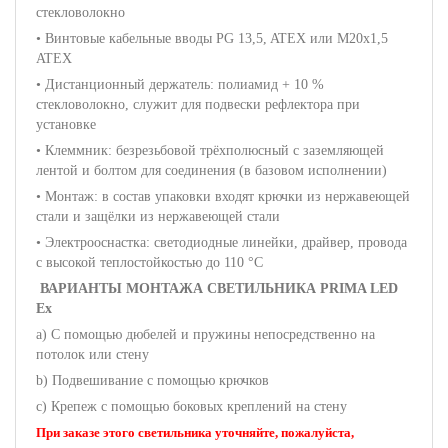
стекловолокно
• Винтовые кабельные вводы PG 13,5, ATEX или M20x1,5
ATEX
• Дистанционный держатель: полиамид + 10 %
стекловолокно, служит для подвески рефлектора при
установке
• Клеммник: безрезьбовой трёхполюсный с заземляющей
лентой и болтом для соединения (в базовом исполнении)
• Монтаж: в состав упаковки входят крючки из нержавеющей
стали и защёлки из нержавеющей стали
• Электрооснастка: cветодиодные линейки, драйвер, провода
с высокой теплостойкостью до 110 °C
ВАРИАНТЫ МОНТАЖА СВЕТИЛЬНИКА PRIMA LED
Ex
a) С помощью дюбелей и пружины непосредственно на
потолок или стену
b) Подвешивание с помощью крючков
c) Крепеж с помощью боковых креплений на стену
При заказе этого светильника уточняйте, пожалуйста,