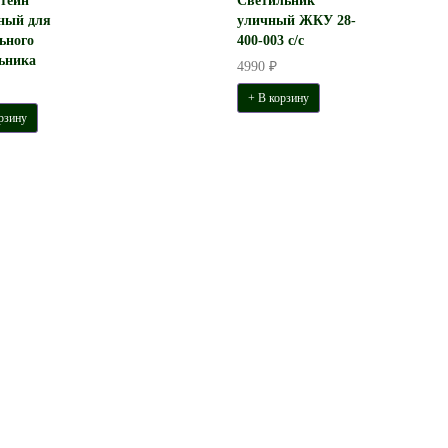
тейн
Светильник
ный для
уличный ЖКУ 28-
ьного
400-003 с/с
ьника
4990 ₽
+ В корзину
рзину