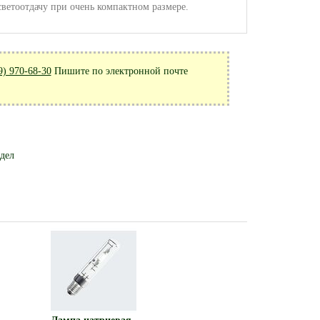
светоотдачу при очень компактном размере.
9) 970-68-30
Пишите по электронной почте
здел