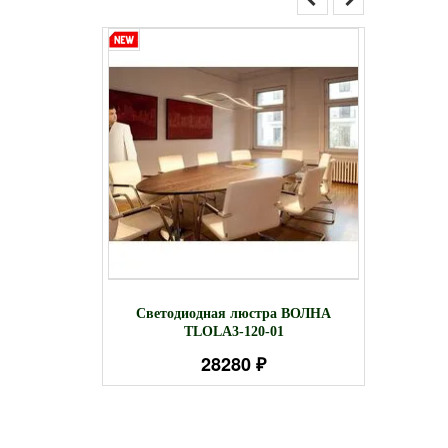
инейный
Све
Светодиодная люстра ВОЛНА
 120см
TLOLA3-120-01
28280 ₽