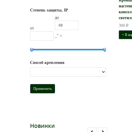
Кронш
настен
Степень защиты, IP
консол
до
светил
300 ₽
от
+ В ко
_" >
Способ крепления
Новинки