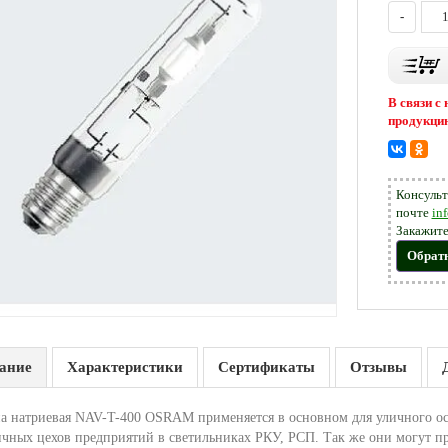
-
В связи с
продукцию
Консульт
почте
in
Закажите
Обрат
ание
Характеристики
Сертификаты
Отзывы
а натриевая NAV-T-400 OSRAM применяется в основном для уличного осв
ичных цехов предприятий в светильниках РКУ, РСП. Так же они могут п