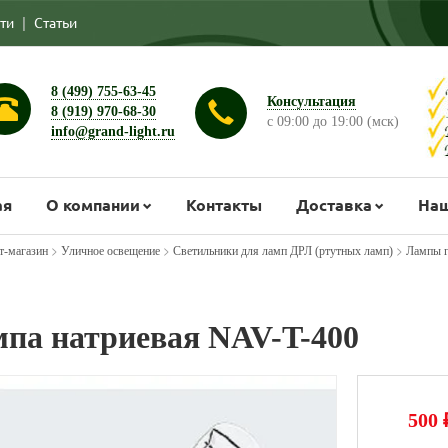
ти
|
Статьи
8 (499) 755-63-45
Консультация
8 (919) 970-68-30
с 09:00 до 19:00 (мск)
info@grand-light.ru
ая
О компании
Контакты
Доставка
Наш
>
>
>
т-магазин
Уличное освещение
Светильники для ламп ДРЛ (ртутных ламп)
Лампы г
па натриевая NAV-T-400
500