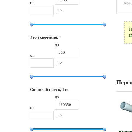
от
парк
_" >
Н
i
Угол свечения, °
до
от
_" >
Перс
Световой поток, Lm
до
от
_" >