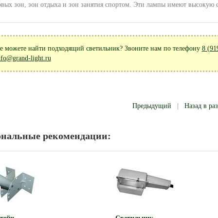
овых зон, зон отдыха и зон занятия спортом. Эти лампы имеют высокую 
е можете найти подходящий светильник? Звоните нам по телефону
8 (91
nfo@grand-light.ru
Предыдущий
|
Назад в ра
ональные рекомендации: