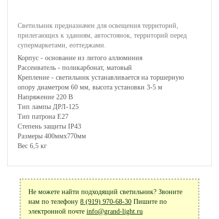
Светильник предназначен для освещения территорий,
прилегающих к зданиям, автостоянок, территорий перед
супермаркетами, еоттеджами.
Корпус - основание из литого аллюминия
Рассеиватель - поликарбонат, матовый
Крепление - светильник устанавливается на торшерную
опору диаметром 60 мм, высота установки 3-5 м
Напряжение 220 В
Тип лампы ДРЛ-125
Тип патрона Е27
Степень защиты IP43
Размеры 400ммх770мм
Вес 6,5 кг
Не можете найти подходящий светильник? Звоните
нам по телефону
8 (919) 970-68-30
Пишите по
электронной почте
info@grand-light.ru