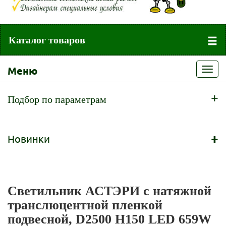
Каталог товаров
Меню
Toggl
navig
+
Подбор по параметрам
+
Новинки
Светильник АСТЭРИ c натяжной
транслюцентной пленкой
подвесной, D2500 H150 LED 659W