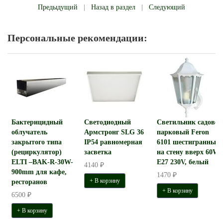
Предыдущий
|
Назад в раздел
|
Следующий
Персональные рекомендации:
Бактерицидный
Светодиодный
Светильник садово-
облучатель
Армстронг SLG 36
парковый Feron
закрытого типа
IP54 равномерная
6101 шестигранный
(рециркулятор)
засветка
на стену вверх 60W
ELTI –BAK-R-30W-
E27 230V, белый
4140 ₽
900mm для кафе,
1470 ₽
+ В корзину
ресторанов
+ В корзину
6500 ₽
+ В корзину