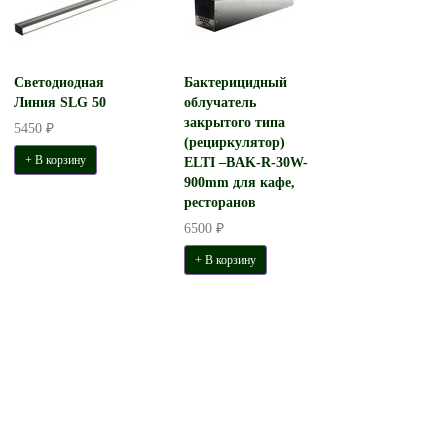
Светодиодная
Бактерицидный
Линия SLG 50
облучатель
закрытого типа
5450 ₽
(рециркулятор)
+ В корзину
ELTI –BAK-R-30W-
900mm для кафе,
ресторанов
6500 ₽
+ В корзину
Светильник светодиодный
Светильник СТ
ФОТОН-Интерьер-48-СПОТ
подвесной D422 
16W. 840
5100 ₽