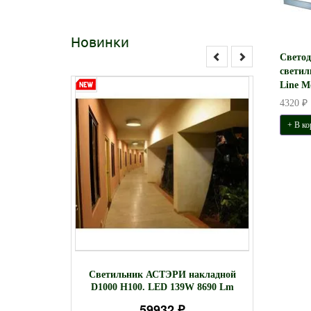
Новинки
Свето
свети
Line M
4320 ₽
+ В ко
 зеркало
Свет
Светильник АСТЭРИ накладной
45 LED 35W
подве
D1000 H100. LED 139W 8690 Lm
59932 ₽