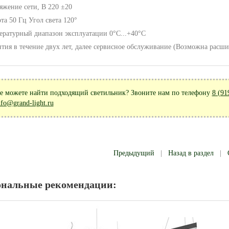
яжение сети, В 220 ±20
та 50 Гц Угол света 120°
ературный диапазон эксплуатации 0°С...+40°С
нтия в течение двух лет, далее сервисное обслуживание (Возможна расши
е можете найти подходящий светильник? Звоните нам по телефону
8 (91
nfo@grand-light.ru
Предыдущий
|
Назад в раздел
|
ональные рекомендации: