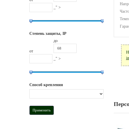
Напр
_" >
Часто
Темп
Гара
Степень защиты, IP
до
от
Н
i
_" >
Способ крепления
Перс