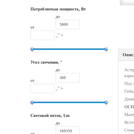
Потребляемая мощность, Вт
до
от
_" >
Опис
Угол свечения, °
до
Асте
вари
от
Под 
_" >
Гибк
Димм
ОСН
Мате
Световой поток, Lm
Исто
до
Степ
от