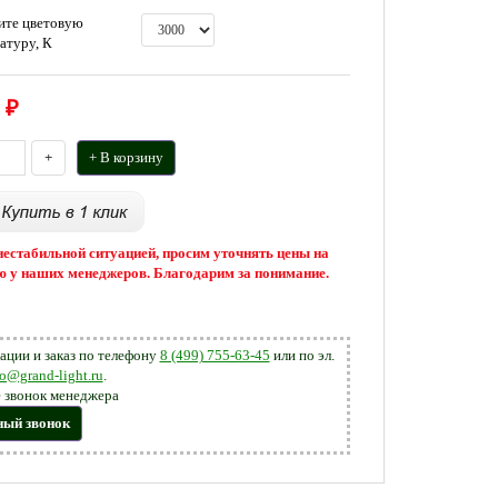
ите цветовую
атуру, К
₽
+
+ В корзину
 нестабильной ситуацией, просим уточнять цены на
 у наших менеджеров. Благодарим за понимание.
ации и заказ по телефону
8 (499) 755-63-45
или по эл.
fo@grand-light.ru
.
 звонок менеджера
ный звонок