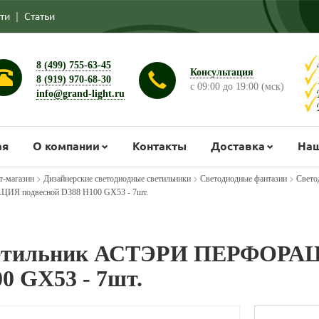
ти
|
Статьи
8 (499) 755-63-45
Консультация
8 (919) 970-68-30
с 09:00 до 19:00 (мск)
info@grand-light.ru
ая
О компании
Контакты
Доставка
Наш
>
>
>
т-магазин
Дизайнерские светодиодные светильники
Светодиодные фантазии
Свето
ИЯ подвесной D388 H100 GX53 - 7шт.
етильник АСТЭРИ ПЕРФОРАЦИ
0 GX53 - 7шт.