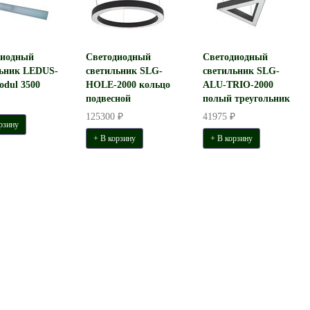
диодный
Светодиодный
Светодиодный
льник LEDUS-
светильник SLG-
светильник SLG-
odul 3500
HOLE-2000 кольцо
ALU-TRIO-2000
подвесной
полый треугольник
125300 ₽
41975 ₽
рзину
+ В корзину
+ В корзину
ильник СТЭРИЯ МОСС
Светильник СТЭРИЯ МОСС
сной D701 Н65 B45 LED
подвесной D608 Н65 B45 LED
28W. 1470 Lm
24W. 1260 Lm