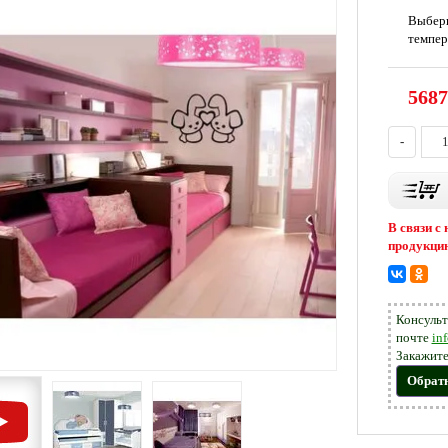
Выбер
темпер
5687
-
В связи с
продукцию
Консульт
почте
in
Закажите
Обрат