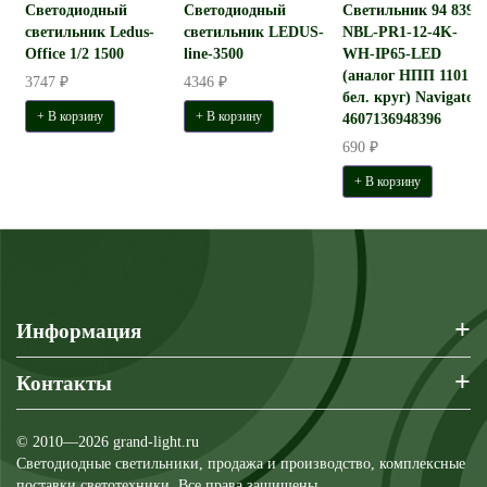
Светодиодный
Светодиодный
Светильник 94 839
светильник Ledus-
светильник LEDUS-
NBL-PR1-12-4K-
Office 1/2 1500
line-3500
WH-IP65-LED
(аналог НПП 1101
3747 ₽
4346 ₽
бел. круг) Navigator
+ В корзину
+ В корзину
4607136948396
690 ₽
+ В корзину
+
Информация
+
Контакты
© 2010—2026 grand-light.ru
Светодиодные светильники, продажа и производство, комплексные
поставки светотехники. Все права защищены.