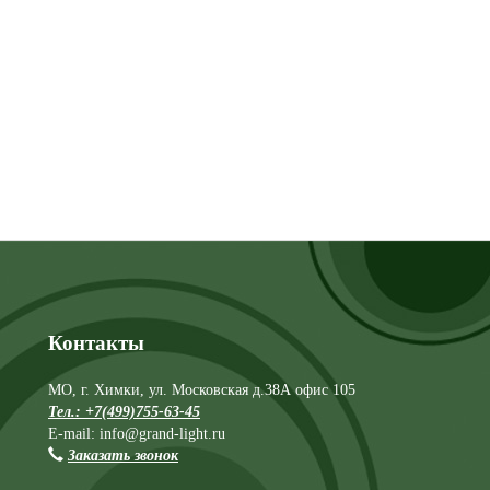
Контакты
МО, г. Химки, ул. Московская д.38А офис 105
Тел.: +7(499)755-63-45
E-mail: info@grand-light.ru
Заказать звонок