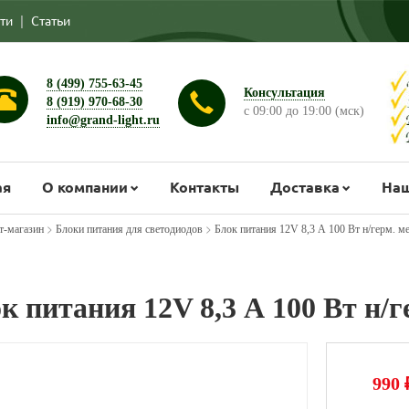
ти
|
Статьи
8 (499) 755-63-45
Консультация
8 (919) 970-68-30
с 09:00 до 19:00 (мск)
info@grand-light.ru
ая
О компании
Контакты
Доставка
Наш
>
>
т-магазин
Блоки питания для светодиодов
Блок питания 12V 8,3 А 100 Вт н/герм. ме
к питания 12V 8,3 А 100 Вт н/г
990