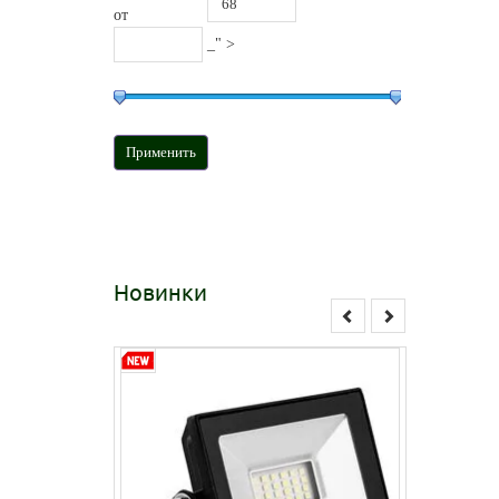
от
_" >
Новинки