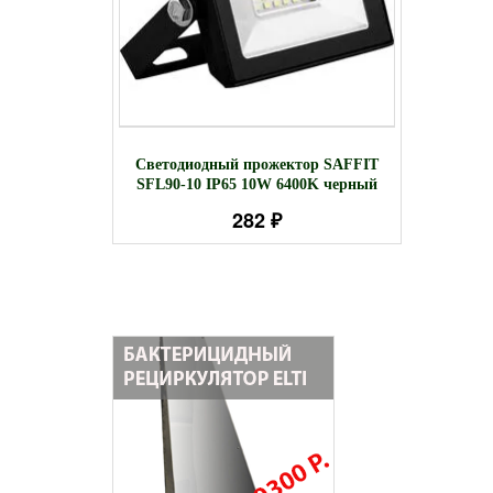
тильник-
С
Светодиодный прожектор SAFFIT
 3W, белый
встра
SFL90-10 IP65 10W 6400K черный
81
282 ₽