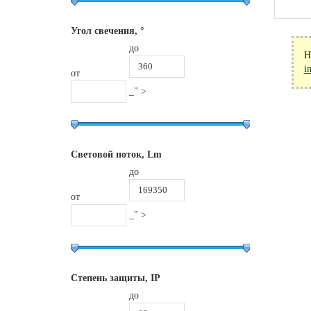
Угол свечения, °
до
Н
i
от
_" >
Световой поток, Lm
до
от
_" >
Степень защиты, IP
до