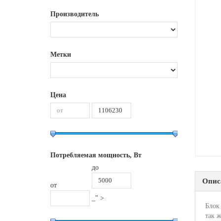
Производитель
Метки
Цена
Потребляемая мощность, Вт
до
Опис
от
_" >
Блок 
так 