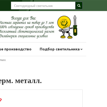
е производство
Подбор светильника
талл.
ерм. металл.
₽