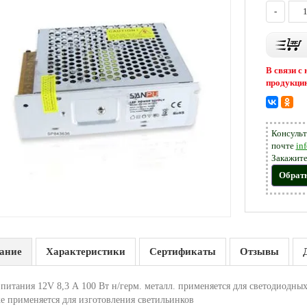
-
В связи с
продукцию
Консульт
почте
in
Закажите
Обрат
ание
Характеристики
Сертификаты
Отзывы
питания 12V 8,3 А 100 Вт н/герм. металл. применяется для светодиодных
же применяется для изготовления светильинков