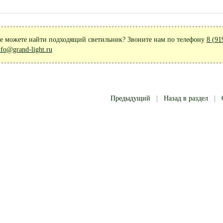
е можете найти подходящий светильник? Звоните нам по телефону
8 (91
nfo@grand-light.ru
Предыдущий
|
Назад в раздел
|