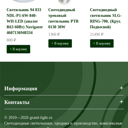
Светильник 94 833
Светодиодный
Светодиодный
NDL-P1-6W-840-
трековый
светильник SLG-
WH-LED (аналог
светильник PTR
RING-700, (Круг,
R63 60Вт) Navigator
0130 30W
Подвесной)
4607136948334
1360 ₽
21490 ₽
800 ₽
+ В корзину
+ В корзину
+ В корзину
+
Информация
+
Контакты
© 2010—2026 grand-light.ru
Светодиодные светильники, продажа и производство, комплексные