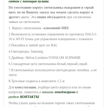
светом с помощью пульта
.
По умолчанию корпус светильника выкрашен в серый
цвет, но по Вашему заказу мы можем сделать корпус и
другог
о цвета. Эта
опция обсуждается
при составлении
заявки на светильник.
1. Корпус светильника -
алюминий+ПВХ
2.Возможность установки управления по протоколу DALI/1-
10 и WI-FI блока для управления освещением с планшета
3.Поклейка в любой цвет по RAL
4.Светодиоды- Samsung
5.Драйвер- Helvar,Luxdator,VOSSLOH SCHWABE
6.Cтандартные цета светильника-белый,черный,серый.
7.В светильниках используются светодиодные линейки, а не
лента.
8.Тросовые подвесы в комплекте 1,5 м
Для
консультации
, подбора цвета корпуса или по иным
вопросам, свяжитесь
с нашими
менеджерами
в
разделе
КОНТАКТЫ
Чтобы узнать цены на большие партии таких светильников