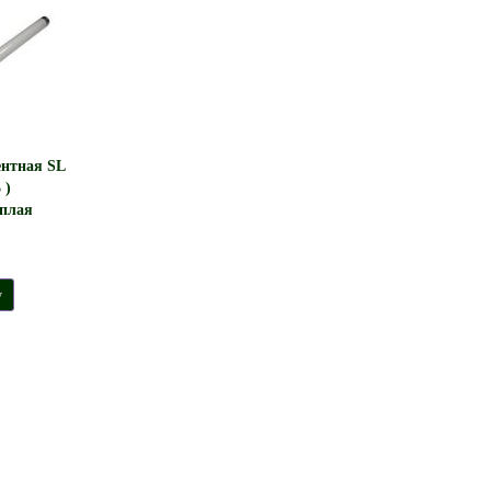
нтная SL
 )
плая
у