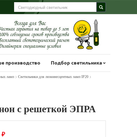
е производство
Подбор светильника
>
>
ных ламп
Светильники для люминесцентных ламп IP20
енон с решеткой ЭПРА
₽