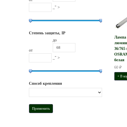
_" >
Степень защиты, IP
Лампа
до
люмин
36/765 
от
OSRAM
_" >
белая
60 ₽
+ В ко
Способ крепления