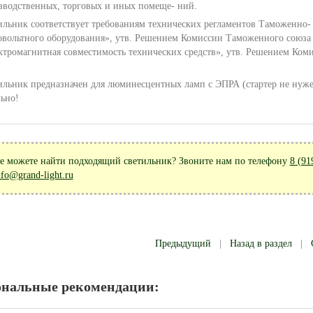
зводственных, торговых и иных помеще- ний.
ильник соответствует требованиям технических регламентов Таможенно- 
овольтного оборудования», утв. Решением Комиссии Таможенного союза о
ктромагнитная совместимость технических средств», утв. Решением Коми
ильник предназначен для люминесцентных ламп с ЭПРА (стартер не нужен!
льно!
е можете найти подходящий светильник? Звоните нам по телефону
8 (91
nfo@grand-light.ru
Предыдущий
|
Назад в раздел
|
ональные рекомендации: