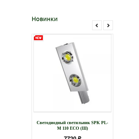
Новинки
светильник
Све
Светодиодный светильник SPK PL-
3W
светил
M 110 ECO (Ш)
7720 ₽