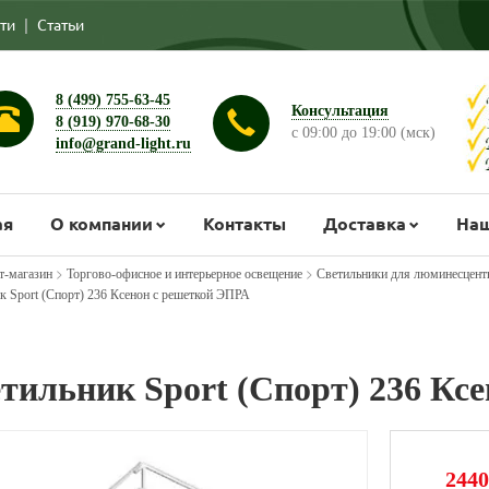
ти
|
Статьи
8 (499) 755-63-45
Консультация
8 (919) 970-68-30
с 09:00 до 19:00 (мск)
info@grand-light.ru
ая
О компании
Контакты
Доставка
Наш
>
>
т-магазин
Торгово-офисное и интерьерное освещение
Светильники для люминесцент
к Sport (Спорт) 236 Ксенон с решеткой ЭПРА
тильник Sport (Спорт) 236 Кс
2440