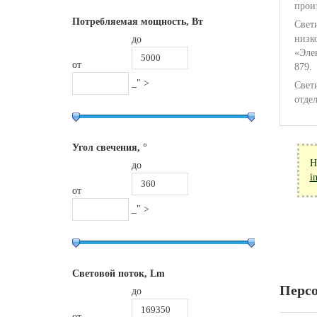
прои
Потребляемая мощность, Вт
Свет
низк
до
«Эле
от
879.
_" >
Свет
отде
Угол свечения, °
Н
до
i
от
_" >
Световой поток, Lm
Перс
до
от