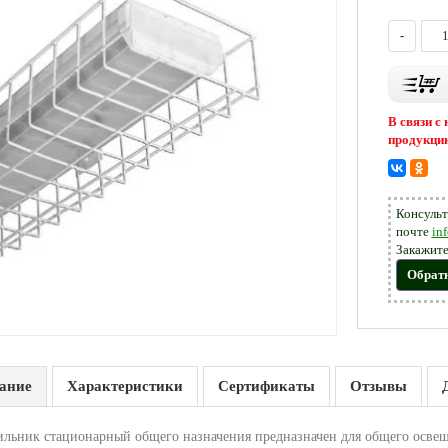
-
В связи с
продукцию
Консульт
почте
in
Закажите
Обрат
ание
Характеристики
Сертификаты
Отзывы
ильник стационарный общего назначения предназначен для общего осве