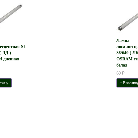
Лампа
есцентная SL
люминесце
( ЛД )
36/640 ( ЛБ
 дневная
OSRAM те
белая
60 ₽
рзину
+ В корзин