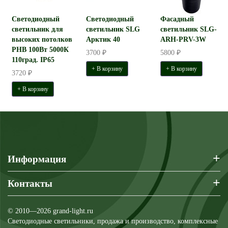
Светодиодный
Светодиодный
Фасадный
светильник для
светильник SLG
светильник SLG-
высоких потолков
Арктик 40
ARH-PRV-3W
PHB 100Вт 5000К
3700 ₽
5800 ₽
110град. IP65
+ В корзину
+ В корзину
3720 ₽
+ В корзину
+
Информация
+
Контакты
© 2010—2026 grand-light.ru
Светодиодные светильники, продажа и производство, комплексные