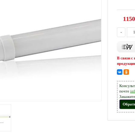
1150
-
В связи с
продукцию
Консульт
почте
in
Закажите
Обрат