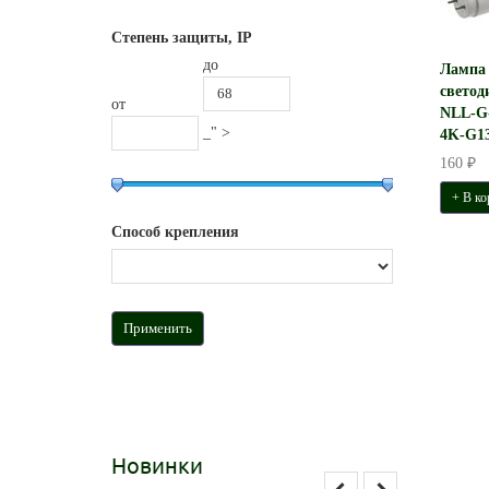
Степень защиты, IP
до
Лампа
светод
от
NLL-G-
_" >
4K-G13
160 ₽
+ В ко
Способ крепления
Новинки