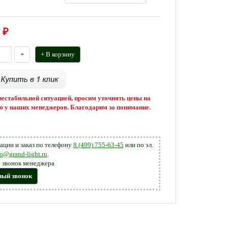
₽
+
+ В корзину
 нестабильной ситуацией, просим уточнять цены на
 у наших менеджеров. Благодарим за понимание.
ации и заказ по телефону
8 (499) 755-63-45
или по эл.
fo@grand-light.ru
.
 звонок менеджера
ный звонок