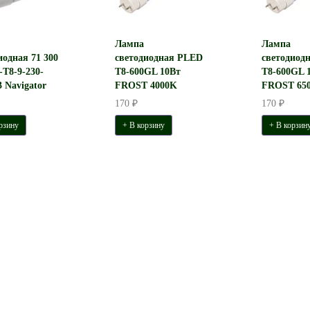
Лампа
Лампа
иодная 71 300
светодиодная PLED
светодиод
T8-9-230-
T8-600GL 10Вт
T8-600GL 
 Navigator
FROST 4000K
FROST 65
170 ₽
170 ₽
рзину
+ В корзину
+ В корзин