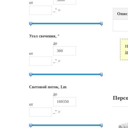
от
_" >
Опис
Угол свечения, °
до
Н
i
от
_" >
Световой поток, Lm
до
Перс
от
_" >