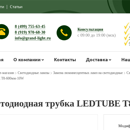
ти
|
Статьи
8 (499) 755-63-45
Консультация
8 (919) 970-68-30
с 09:00 до 19:00 (мск)
info@grand-light.ru
ая
О компании
Контакты
Доставка
Наш
>
>
>
т-магазин
Светодиодные лампы
Замена люминесцентных ламп на светодиодные
Св
 T8-600мм-10W
тодиодная трубка LEDTUBE T
Модиф