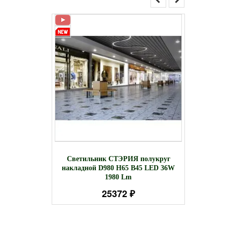
накладной
Свети
Светильник СТЭРИЯ полукруг
 2125 Lm
D29
накладной D980 H65 B45 LED 36W
H(
1980 Lm
25372 ₽