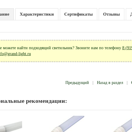
ание
Характеристики
Сертификаты
Отзывы
е можете найти подходящий светильник? Звоните нам по телефону
8 (91
nfo@grand-light.ru
Предыдущий
|
Назад в раздел
|
ональные рекомендации: