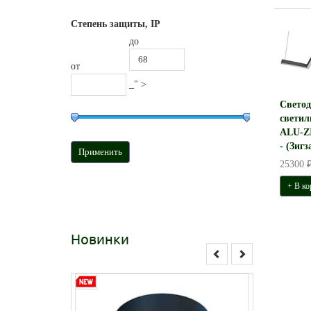
Степень защиты, IP
до
от
_" >
Свето
светил
ALU-Z
- (Зигз
25300 
+ В ко
Новинки