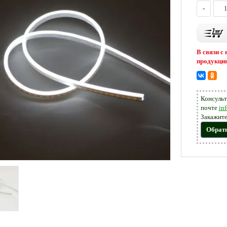
-
В связи с
продукцию
Консульт
почте
in
Закажите
Обрат