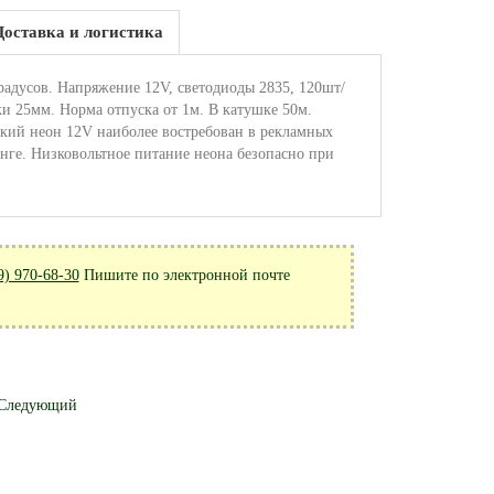
Доставка и логистика
радусов. Напряжение 12V, светодиоды 2835, 120шт/
и 25мм. Норма отпуска от 1м. В катушке 50м.
ий неон 12V наиболее востребован в рекламных
нге. Низковольтное питание неона безопасно при
9) 970-68-30
Пишите по электронной почте
Следующий