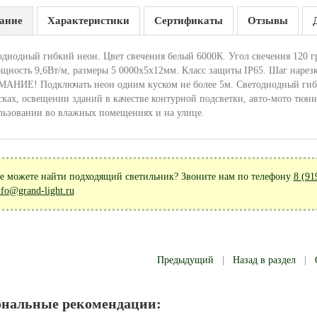
ание
Характеристики
Сертификаты
Отзывы
одиодный гибкий неон. Цвет свечения белый 6000К. Угол свечения 120 г
ощность 9,6Вт/м, размеры 5 0000х5х12мм. Класс защиты IP65. Шаг нарезк
АНИЕ! Подключать неон одним куском не более 5м. Светодиодный гибк
сках, освещении зданий в качестве контурной подсветки, авто-мото тюни
льзовании во влажных помещениях и на улице.
е можете найти подходящий светильник? Звоните нам по телефону
8 (91
nfo@grand-light.ru
Предыдущий
|
Назад в раздел
|
ональные рекомендации: