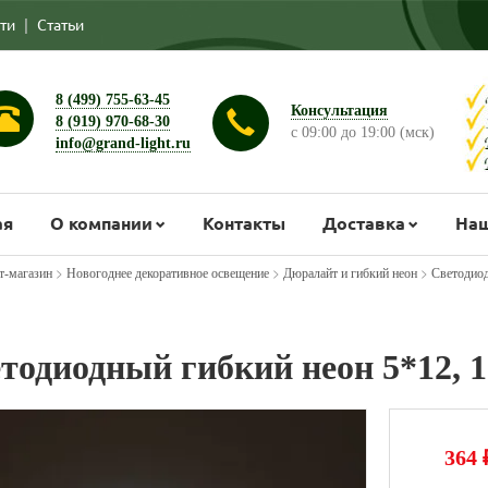
ти
|
Статьи
8 (499) 755-63-45
Консультация
8 (919) 970-68-30
с 09:00 до 19:00 (мск)
info@grand-light.ru
ая
О компании
Контакты
Доставка
Наш
>
>
>
т-магазин
Новогоднее декоративное освещение
Дюралайт и гибкий неон
Светодиод
тодиодный гибкий неон 5*12, 
364