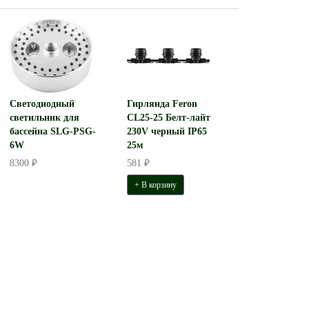
Светодиодный
Гирлянда Feron
светильник для
CL25-25 Белт-лайт
бассейна SLG-PSG-
230V черный IP65
6W
25м
8300 ₽
581 ₽
+ В корзину