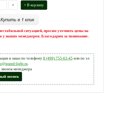
+
+ В корзину
 нестабильной ситуацией, просим уточнять цены на
 у наших менеджеров. Благодарим за понимание.
ации и заказ по телефону
8 (499) 755-63-45
или по эл.
fo@grand-light.ru
.
 звонок менеджера
ный звонок