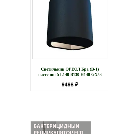
 зеркало
Свети
Светильник ОРЕОЛ Бра (В-1)
45 LED 20W
D98
настенный L140 В130 Н140 GX53
H(
9498 ₽