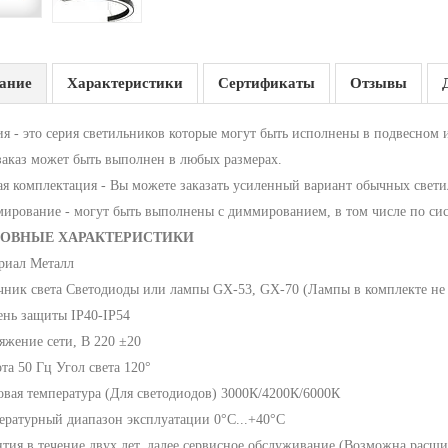
ание
Характеристики
Сертификаты
Отзывы
ия - это серия светильников которые могут быть исполнены в подвесном 
заказ может быть выполнен в любых размерах.
ая комплектация - Вы можете заказать усиленный вариант обычных све
ирование - могут быть выполнены с диммированием, в том числе по си
ОВНЫЕ ХАРАКТЕРИСТИКИ
риал Металл
чник света Светодиоды или лампы GX-53, GX-70 (Лампы в комплекте не 
ень защиты IP40-IP54
яжение сети, В 220 ±20
та 50 Гц Угол света 120°
овая температура (Для светодиодов) 3000К/4200К/6000К
ературный диапазон эксплуатации 0°С...+40°С
нтия в течение двух лет, далее сервисное обслуживание (Возможна расши