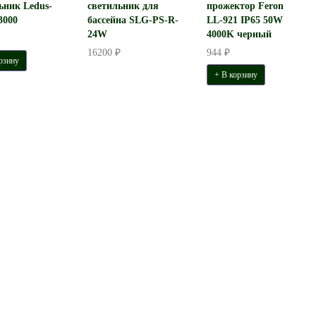
ьник Ledus-
светильник для
прожектор Feron
3000
бассейна SLG-PS-R-
LL-921 IP65 50W
24W
4000K черный
16200 ₽
944 ₽
рзину
+ В корзину
льник СТЭРИЯ зеркало
Светильник АСТЭРИ
ой D980 H65 B45 LED 39W
встраиваемый D637 H100. LED
2050 Lm
48W 3000 Lm