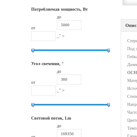
Потребляемая мощность, Вт
до
Опис
от
_" >
Стер
Под 
Гибк
Угол свечения, °
Димм
до
ОСН
Мате
от
Исто
_" >
Степ
Напр
Часто
Световой поток, Lm
Цвет
до
Темп
Гара
от