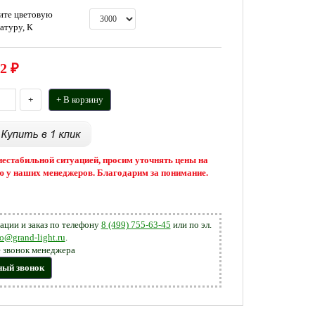
ите цветовую
атуру, К
2
₽
+
+ В корзину
 нестабильной ситуацией, просим уточнять цены на
 у наших менеджеров. Благодарим за понимание.
ации и заказ по телефону
8 (499) 755-63-45
или по эл.
fo@grand-light.ru
.
 звонок менеджера
ный звонок