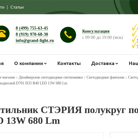
ти
|
Статьи
8 (499) 755-63-45
Консультация
8 (919) 970-68-30
с 09:00 до 19:00 (мск)
info@grand-light.ru
ая
О компании
Контакты
Доставка
Наш
>
>
>
т-магазин
Дизайнерские светодиодные светильники
Светодиодные фантазии
Свето
подвесной D701 Н35 В40 LED 13W 680 Lm
тильник СТЭРИЯ полукруг по
 13W 680 Lm