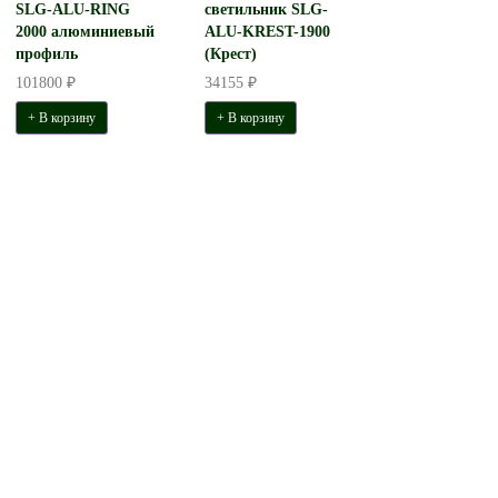
SLG-ALU-RING
светильник SLG-
2000 алюминиевый
ALU-KREST-1900
профиль
(Крест)
101800 ₽
34155 ₽
+ В корзину
+ В корзину
Светильник СТЭРИЯ МОСС
Светильник свето
подвесной D980 Н65 B45 LED
OVAL-1800 (Овал
39W. 2050 Lm
22080