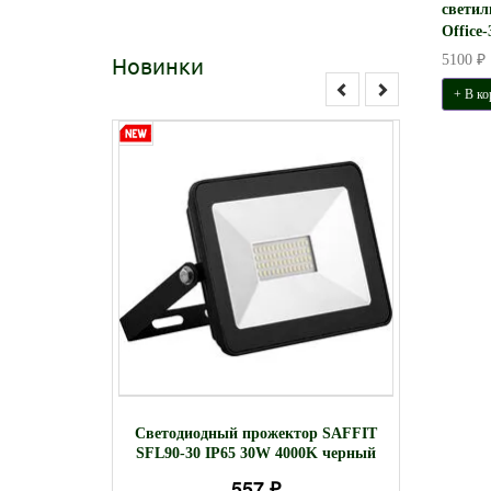
светил
Office-
Новинки
5100 ₽
+ В ко
тодиодный
Свети
Светодиодный прожектор SAFFIT
Feron с
подвесн
SFL90-30 IP65 30W 4000K черный
ом TL911,
557 ₽