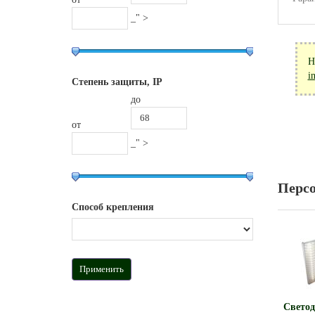
_" >
Н
i
Степень защиты, IP
до
от
_" >
Перс
Способ крепления
Свето