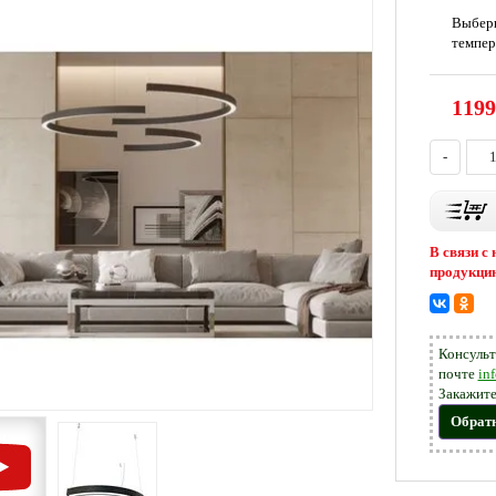
Выбер
темпер
1199
-
В связи с
продукцию
Консульт
почте
in
Закажите
Обрат