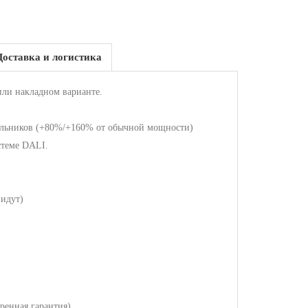
Доставка и логистика
или накладном варианте.
тильников (+80%/+160% от обычной мощности)
стеме DALI.
идут)
ренная гарантия)