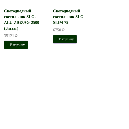
Светодиодный
Светодиодный
светильник SLG-
светильник SLG
ALU-ZIGZAG-2500
SLIM 75
(Зигзаг)
6750 ₽
35121 ₽
+ В корзину
+ В корзину
Светильник АСТЭРИ накладной
Бактерицидный р
D1000 H100. LED 139W 8690 Lm
светильник Офи
(армстр
59932 ₽