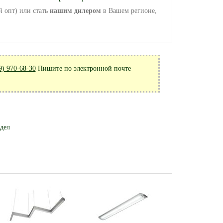
 опт) или стать
нашим дилером
в Вашем регионе,
9) 970-68-30
Пишите по электронной почте
здел