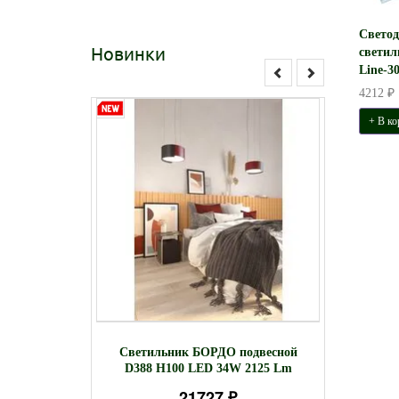
Свето
Новинки
свети
Line-3
4212 ₽
+ В ко
ожектор
С
Светильник БОРДО подвесной
 датчиком
встра
D388 Н100 LED 34W 2125 Lm
00K черный
21727 ₽