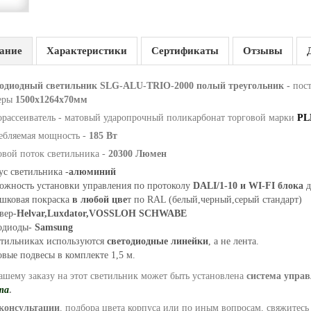
ание
Характеристики
Сертификаты
Отзывы
одиодный светильник SLG-ALU-TRIO-2000 полый треугольник -
пос
еры
1500x1264x70мм
орассеиватель - матовый ударопрочный поликарбонат торговой марки
PL
ебляемая мощность -
185 Вт
овой поток светильника -
20300 Люмен
ус светильника -
алюминий
ожность установки управления по протоколу
DALI/1-10 и WI-FI блока
д
шковая покраска
в любой цве
т по RAL (белый,черный,серый стандарт)
вер-
Helvar,Luxdator,VOSSLOH SCHWABE
одиоды-
Samsung
етильниках используются
светодиодные линейки
, а не лента.
вые подвесы в комплекте 1,5 м.
ашему заказу на этот светильник может быть установлена
система управ
та
.
консультации
, подбора цвета корпуса или по иным вопросам, свяжитес