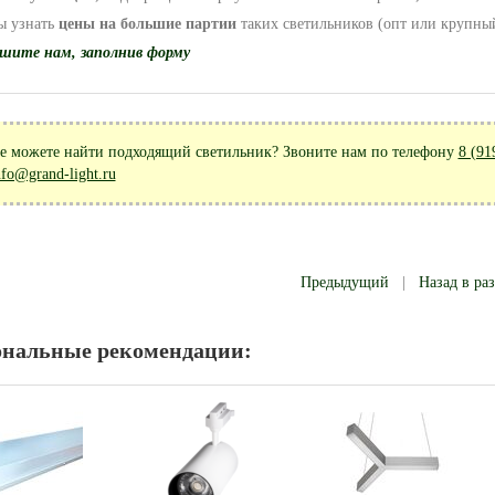
ы узнать
цены на большие партии
таких светильников (опт или крупный
шите нам, заполнив форму
е можете найти подходящий светильник? Звоните нам по телефону
8 (91
nfo@grand-light.ru
Предыдущий
|
Назад в ра
ональные рекомендации: