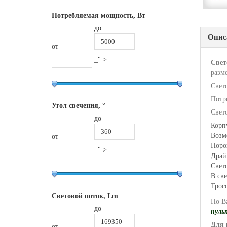
Потребляемая мощность, Вт
до
Опис
от
_" >
Свет
разм
Свет
Потр
Угол свечения, °
Свет
до
Корп
Возм
от
Поро
_" >
Драй
Свет
В св
Тросо
Световой поток, Lm
По В
до
пуль
Для 
от