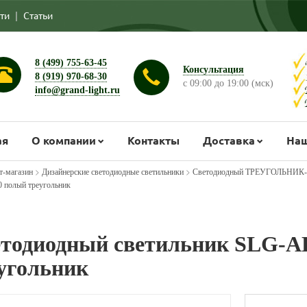
ти
|
Статьи
8 (499) 755-63-45
Консультация
8 (919) 970-68-30
с 09:00 до 19:00 (мск)
info@grand-light.ru
ая
О компании
Контакты
Доставка
Наш
>
>
т-магазин
Дизайнерские светодиодные светильники
Светодиодный ТРЕУГОЛЬНИК- 
 полый треугольник
тодиодный светильник SLG-A
угольник