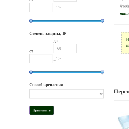
Чтоб
_" >
напи
Степень защиты, IP
Н
до
i
от
_" >
Способ крепления
Перс