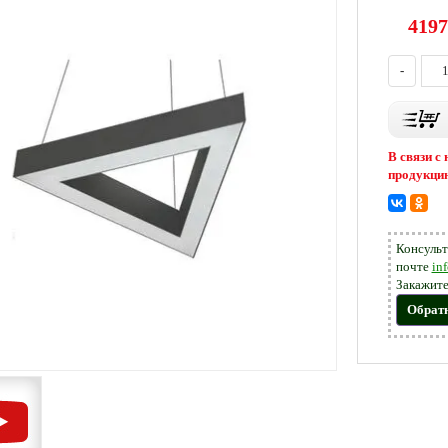
4197
-
В связи с
продукцию
Консульт
почте
in
Закажите
Обрат