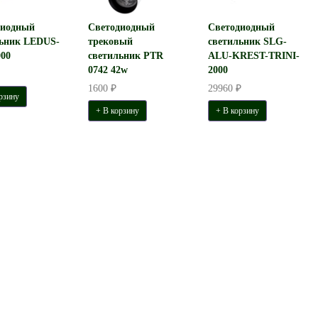
диодный
Светодиодный
Светодиодный
льник LEDUS-
трековый
светильник SLG-
000
светильник PTR
ALU-KREST-TRINI-
0742 42w
2000
1600 ₽
29960 ₽
рзину
+ В корзину
+ В корзину
ветильник АСТЭРИ
Аккумуляторный светодиодный
иваемый D450 H100. LED
прожектор-фонарь Feron с
34W 2125 Lm
зарядным устройством TL911,