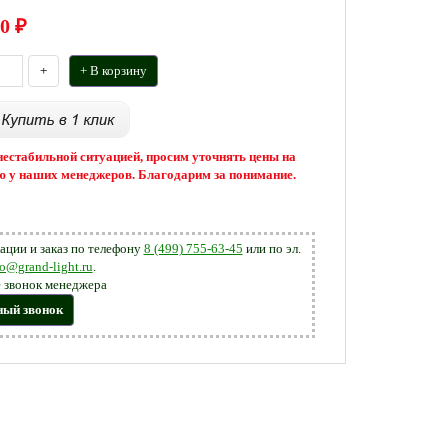
0
₽
+
+ В корзину
 нестабильной ситуацией, просим уточнять цены на
 у наших менеджеров. Благодарим за понимание.
ации и заказ по телефону
8 (499) 755-63-45
или по эл.
fo@grand-light.ru
.
 звонок менеджера
ный звонок