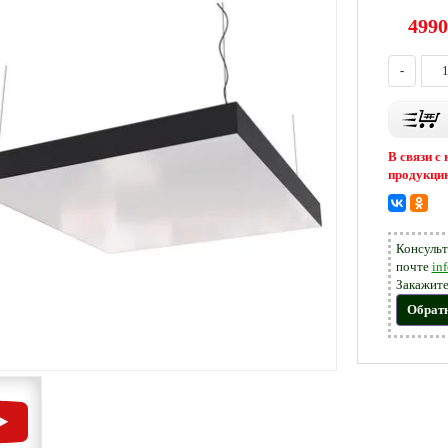
4990
-
В связи с
продукцию
Консульт
почте
in
Закажите
Обрат