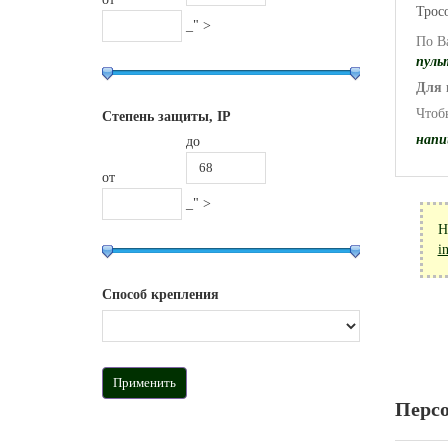
Трос
_" >
По В
пуль
Для 
Чтоб
Степень защиты, IP
напи
до
от
_" >
Н
i
Способ крепления
Перс