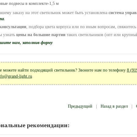
овые подвесы в комплекте-1,5 м
ашему заказу на этот светильник может быть установлена
система управ
та
.
консультации
, подбора цвета корпуса или по иным вопросам, свяжитес
ы узнать
цены на большие партии
таких светильников (опт или крупный
шите нам, заполнив форму
е можете найти подходящий светильник? Звоните нам по телефону
8 (91
nfo@grand-light.ru
Предыдущий
|
Назад в раздел
|
ональные рекомендации: