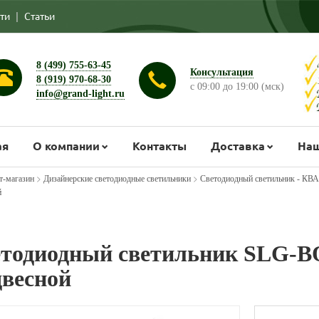
ти
|
Статьи
8 (499) 755-63-45
Консультация
8 (919) 970-68-30
с 09:00 до 19:00 (мск)
info@grand-light.ru
ая
О компании
Контакты
Доставка
Наш
>
>
т-магазин
Дизайнерские светодиодные светильники
Светодиодный светильник - КВ
й
тодиодный светильник SLG-B
весной