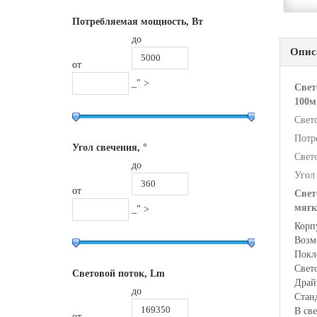
Потребляемая мощность, Вт
до
Опис
от
_" >
Свет
100
Свет
Потр
Угол свечения, °
Свет
до
Угол 
от
Свет
мяг
_" >
Корп
Возм
Покл
Свет
Световой поток, Lm
Драй
до
Cтан
В св
от