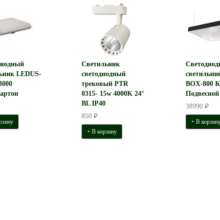
диодный
Светильник
Светодиод
льник LEDUS-
светодиодный
светильни
3000
трековый PTR
BOX-800 К
артон
0315- 15w 4000K 24°
Подвесной
BL IP40
38990 ₽
850 ₽
рзину
+ В корзин
+ В корзину
ый светильник SLG-ARH-
Светодиодный светильник
PRV-12W
Feron AL112 трековый на
шинопровод 12W 4000K 35
10840 ₽