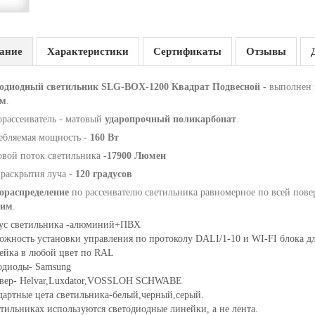
ание
Характеристики
Сертификаты
Отзывы
одиодный светильник SLG-BOX-1200 Квадрат Подвесной -
выполнен 
мм
.
орассеиватель - матовый
ударопрочный поликарбонат
.
ебляемая мощность -
160 Вт
овой поток светильника
-17900 Люмен
раскрытия луча -
120 градусов
ораспределение
по рассеивателю светильника равномерное по всей пове
ким
.
ус светильника -алюминий+ПВХ
ожность установки управления по протоколу DALI/1-10 и WI-FI блока д
ейка в любой цвет по RAL
одиоды- Samsung
вер- Helvar,Luxdator,VOSSLOH SCHWABE
дартные цета светильника-белый,черный,серый.
етильниках используются светодиодные линейки, а не лента.