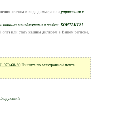
ления
светом
в виде диммера или
управления с
ь
с нашими
менеджерами
в разделе
КОНТАКТЫ
 опт) или стать
нашим дилером
в Вашем регионе,
9) 970-68-30
Пишите по электронной почте
Следующий