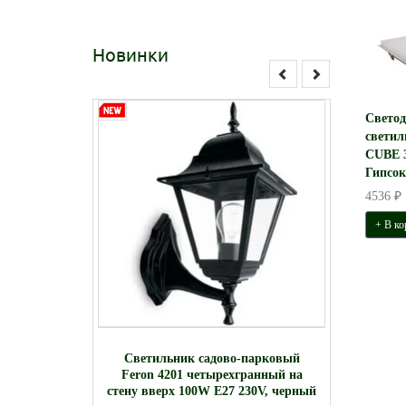
Новинки
Свето
свети
CUBE 
Гипсок
4536 ₽
+ В ко
-парковый
Фасадн
Светильник садово-парковый
ранный на
Feron 4201 четырехгранный на
V, черный
стену вверх 100W E27 230V, черный