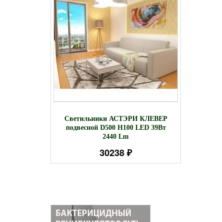
личный
С
Светильники АСТЭРИ КЛЕВЕР
REET-75
встра
подвесной D500 H100 LED 39Вт
2440 Lm
30238 ₽