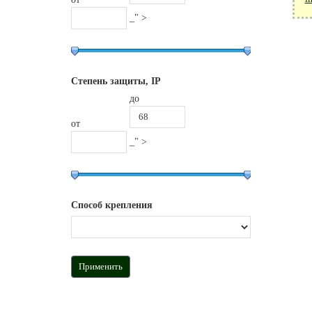
_" >
Степень защиты, IP
до
от
_" >
Способ крепления