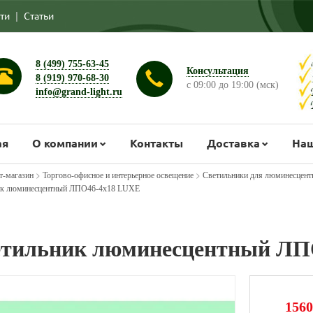
ти
|
Статьи
8 (499) 755-63-45
Консультация
8 (919) 970-68-30
с 09:00 до 19:00 (мск)
info@grand-light.ru
ая
О компании
Контакты
Доставка
Наш
>
>
т-магазин
Торгово-офисное и интерьерное освещение
Светильники для люминесцент
ик люминесцентный ЛПО46-4х18 LUXE
тильник люминесцентный ЛП
1560