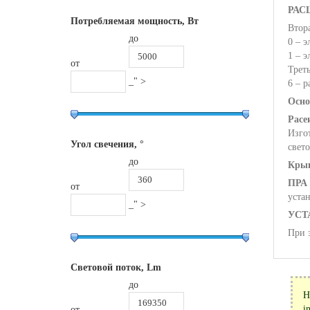
РАС
Потребляемая мощность, Вт
Втор
до
0 – э
1 – э
от
Трет
_" >
6 – 
Осно
Расе
Изго
Угол свечения, °
свет
до
Кры
ПРА
от
уста
_" >
УСТ
При 
Световой поток, Lm
до
Н
i
от