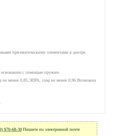
овыми призматическими элементами в центре.
 к основанию с помощью пружин.
 не менее 0,85;ЭПРА, cosφ не менее 0,96.Возможна
.
9) 970-68-30
Пишите по электронной почте