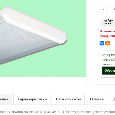
-
В связи с
продукцию
Консульт
почте
in
Закажите
Обрат
ание
Характеристики
Сертификаты
Отзывы
ильник люминесцентный ЛПО46-4х18 LUXE предназначен для внутренн