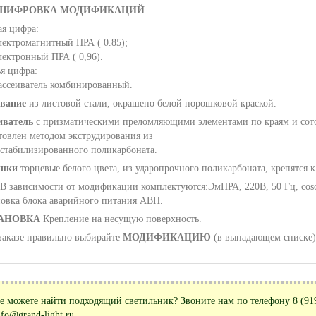
ШИФРОВКА МОДИФИКАЦИЙ
ая цифра:
лектромагнитный ПРА ( 0.85);
лектронный ПРА ( 0,96).
ья цифра:
рассеиватель комбинированный.
вание
из листовой стали, окрашено белой порошковой краской.
иватель
с призматическими преломляющими элементами по краям и сот
товлен методом экструдирования из
остабилизированного поликарбоната.
шки
торцевые белого цвета, из ударопрочного поликарбоната, крепятся
В зависимости от модификации комплектуются:ЭмПРА, 220В, 50 Гц, cosφ
новка блока аварийного питания АВП.
АНОВКА
Крепление на несущую поверхность.
заказе правильно выбирайте
МОДИФИКАЦИЮ
(в выпадающем списке)
е можете найти подходящий светильник? Звоните нам по телефону
8 (91
nfo@grand-light.ru