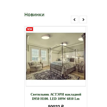
Новинки
накладной
Светил
Светильник АСТЭРИ накладной
 2125 Lm
D600 
D950 H100. LED 109W 6810 Lm
50022 ₽