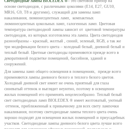
Светодиодные лампы BIOLEDEX ®
– это световой прибор на
основе светодиодов, с различными цоколями (Е14, Е27, GU10,
MR16, G9, Т8 и другими), служащий для замены ламп
накаливания, люминесцентных ламп, компактных
люминесцентных цокольных ламп, галогенных ламп. Цветовая
температура светодиодной лампы зависит от цветовой температуры
светодиодов, из которых изготовлена эта лампа. Цвета светодиодов
разнообразны – красный, желтый , синий, зеленый, RGB, а так же
три модификации белого цвета – холодный белый, дневной белый и
теплый белый. Цветные светодиоды применяются прежде всего в
декоративной подсветке помещений, бассейнов, зданий и
сооружений.
Для замены ламп общего освещения в помещениях, прежде всего
применяются лампы дневного белого и теплого белого цветов.
Холодный дневной свет имеет не очень приятный для глаза
синеватый оттенок и выглядит неуютно, поэтому в освещении
жилых помещений его применять нецелесообразно. Теплый белый
свет светодиодных ламп BIOLEDEX ® имеет желтоватый, уютный
оттенок, приближенный к привычному для всех свету лампочки
накаливания, поэтому светодиодные лампы теплого цвета очень
хорошо подходят для освещения жилых помещений и приусадебных
участков. Светодиодные лампы дневного белого цвета лучше всего