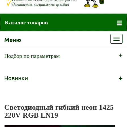
Каталог товаров
Меню
Toggl
navig
+
Подбор по параметрам
+
Новинки
Светодиодный гибкий неон 1425
220V RGB LN19