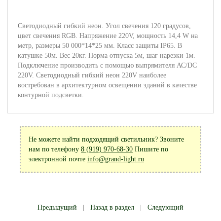
Светодиодный гибкий неон. Угол свечения 120 градусов,
цвет свечения RGB. Напряжение 220V, мощность 14,4 W на
метр, размеры 50 000*14*25 мм. Класс защиты IP65. В
катушке 50м. Вес 20кг. Норма отпуска 5м, шаг нарезки 1м.
Подключение производить с помощью выпрямителя АС/DC
220V. Светодиодный гибкий неон 220V наиболее
востребован в архитектурном освещении зданий в качестве
контурной подсветки.
Не можете найти подходящий светильник? Звоните
нам по телефону
8 (919) 970-68-30
Пишите по
электронной почте
info@grand-light.ru
Предыдущий
|
Назад в раздел
|
Следующий