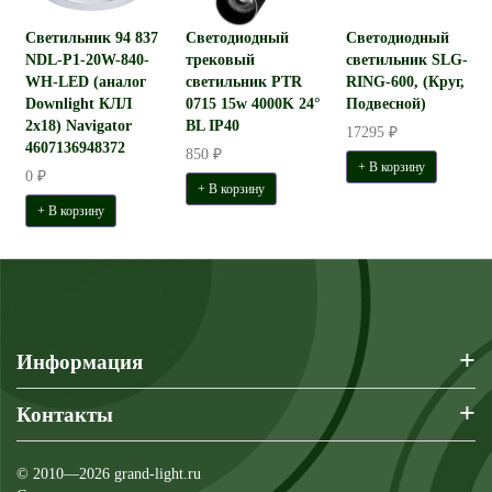
Светильник 94 837
Светодиодный
Светодиодный
NDL-P1-20W-840-
трековый
светильник SLG-
WH-LED (аналог
светильник PTR
RING-600, (Круг,
Downlight КЛЛ
0715 15w 4000K 24°
Подвесной)
2х18) Navigator
BL IP40
17295 ₽
4607136948372
850 ₽
+ В корзину
0 ₽
+ В корзину
+ В корзину
+
Информация
+
Контакты
© 2010—2026 grand-light.ru