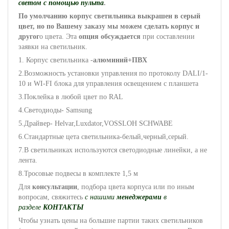
светом с помощью пульта
.
По умолчанию корпус светильника выкрашен в серый
цвет, но по Вашему заказу мы можем сделать корпус и
другог
о цвета. Эта
опция обсуждается
при составлении
заявки на светильник.
1. Корпус светильника -
алюминий+ПВХ
2.Возможность установки управления по протоколу DALI/1-
10 и WI-FI блока для управления освещением с планшета
3.Поклейка в любой цвет по RAL
4.Светодиоды- Samsung
5.Драйвер- Helvar,Luxdator,VOSSLOH SCHWABE
6.Cтандартные цета светильника-белый,черный,серый.
7.В светильниках используются светодиодные линейки, а не
лента.
8.Тросовые подвесы в комплекте 1,5 м
Для
консультации
, подбора цвета корпуса или по иным
вопросам, свяжитесь
с нашими
менеджерами
в
разделе
КОНТАКТЫ
Чтобы узнать цены на большие партии таких светильников