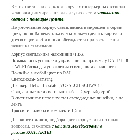
В этих светильниках, как и в других
интерьерных
возможна
установка диммирования или других систем
управления
светом с помощью пульта
.
По умолчанию корпус светильника выкрашен в серый
цвет, но по Вашему заказу мы можем сделать корпус и
другог
о цвета. Эта
опция обсуждается
при составлении
заявки на светильник.
Корпус светильника -алюминий+ПВХ
Возможность установки управления по протоколу DALI/1-10
и WI-FI блока для управления освещением с планшета
Поклейка в любой цвет по RAL
Светодиоды- Samsung
Драйвер- Helvar,Luxdator,VOSSLOH SCHWABE
Cтандартные цета светильника-белый,черный,серый.
В светильниках используются светодиодные линейки, а не
лента.
Тросовые подвесы в комплекте-1,5 м
Для
консультации
, подбора цвета корпуса или по иным
вопросам, свяжитесь
с нашими
менеджерами
в
разделе
КОНТАКТЫ