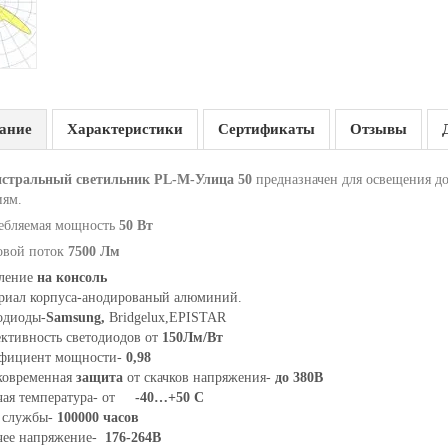
ание
Характеристики
Сертификаты
Отзывы
стральный светильник PL-M-Улица 50
предназначен для освещения до
иям.
ебляемая мощность
50 Вт
овой поток
7500 Лм
ление
на консоль
ериал корпуса-анодированый алюминий.
одиоды-
Samsung,
Bridgelux,EPISTAR
ктивность светодиодов от
150Лм/Вт
фициент мощности-
0,98
ковременная
защита
от скачков напряжения-
до 380В
чая температура- от
-40…+50 С
 службы-
100000 часов
чее напряжение-
176-264В