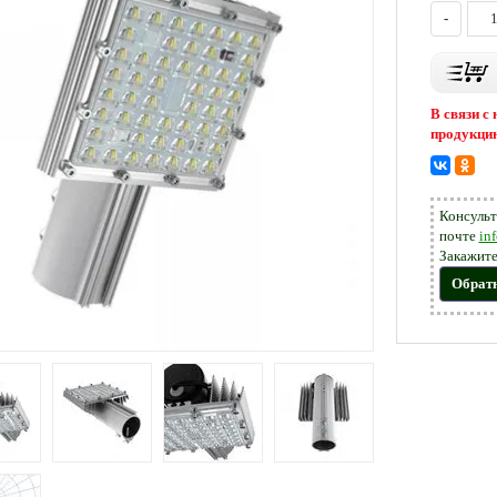
-
В связи с
продукцию
Консульт
почте
in
Закажите
Обрат