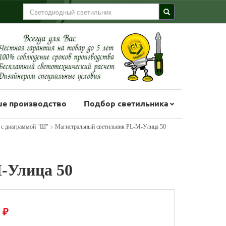
е производство
Подбор светильника
>
 с диаграммой "Ш"
Магистральный светильник PL-M-Улица 50
-Улица 50
₽