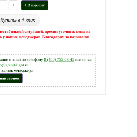
+
+ В корзину
 нестабильной ситуацией, просим уточнять цены на
 у наших менеджеров. Благодарим за понимание.
ации и заказ по телефону
8 (499) 755-63-45
или по эл.
fo@grand-light.ru
.
 звонок менеджера
ный звонок