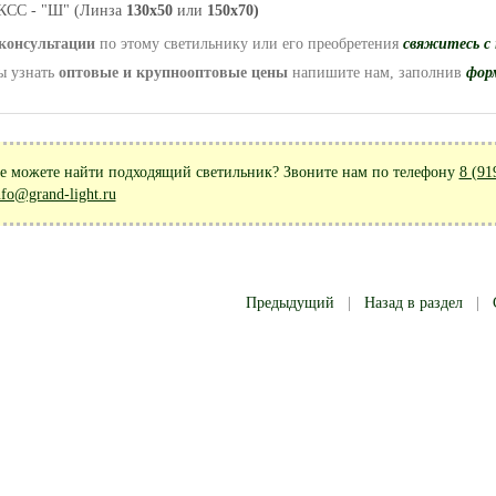
КСС - "Ш" (Линза
130х50
или
1
50х70)
консультации
по этому светильнику или его преобретения
свяжитесь с
ы узнать
оптовые и крупнооптовые цены
напишите нам, заполнив
фор
е можете найти подходящий светильник? Звоните нам по телефону
8 (91
nfo@grand-light.ru
Предыдущий
|
Назад в раздел
|