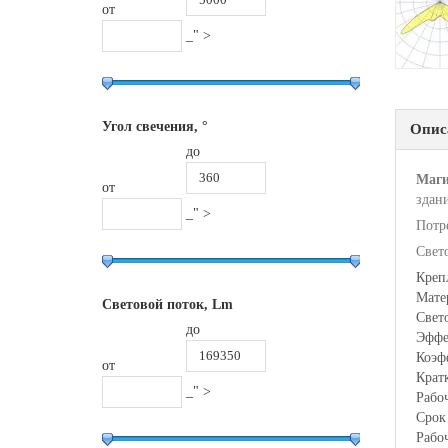
от
_" >
Угол свечения, °
Опис
до
Маги
от
здан
_" >
Потр
Свет
Креп
Мат
Световой поток, Lm
Свет
до
Эффе
Коэф
от
Крат
_" >
Рабо
Срок
Рабо