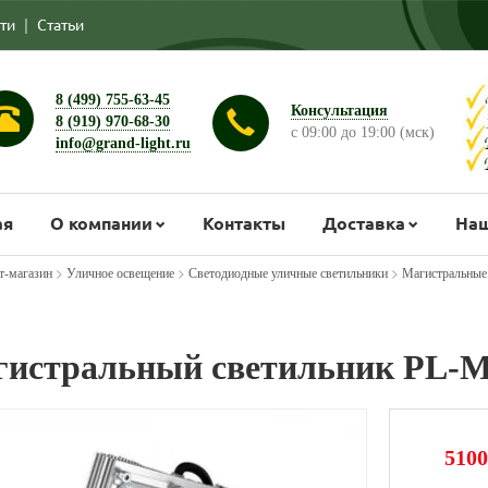
ти
|
Статьи
8 (499) 755-63-45
Консультация
8 (919) 970-68-30
с 09:00 до 19:00 (мск)
info@grand-light.ru
ая
О компании
Контакты
Доставка
Наш
>
>
>
т-магазин
Уличное освещение
Светодиодные уличные светильники
Магистральные
истральный светильник PL-M
5100