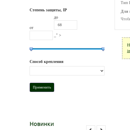
Тип 
Степень защиты, IP
Для 
до
Чтоб
от
_" >
Н
i
Способ крепления
Новинки