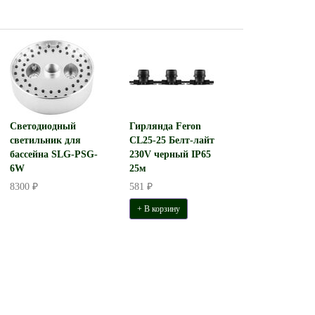
Светодиодный
Гирлянда Feron
светильник для
CL25-25 Белт-лайт
бассейна SLG-PSG-
230V черный IP65
6W
25м
8300 ₽
581 ₽
+ В корзину