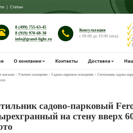
ти
|
Статьи
8 (499) 755-63-45
Консультация
8 (919) 970-68-30
с 09:00 до 19:00 (мск)
info@grand-light.ru
ая
О компании
Контакты
Доставка
Наш
>
>
>
т-магазин
Уличное освещение
Садово-парковое освещение
Светильник садово-пар
лото
тильник садово-парковый Fer
ырехгранный на стену вверх 6
ото