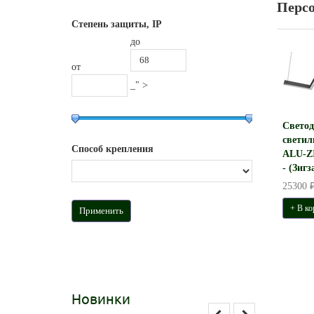
Перс
Степень защиты, IP
до
от
_" >
Свето
светил
Способ крепления
ALU-Z
- (Зигз
25300 
+ В ко
Новинки