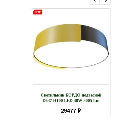
ТЭРИ
Свети
Светильник БОРДО подвесной
H100. LED
D29
D637 Н100 LED 48W 3005 Lm
Lm
H(
29477 ₽