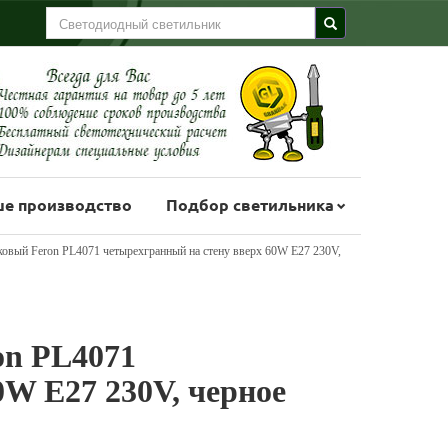
е производство
Подбор светильника
ковый Feron PL4071 четырехгранный на стену вверх 60W E27 230V,
on PL4071
0W E27 230V, черное