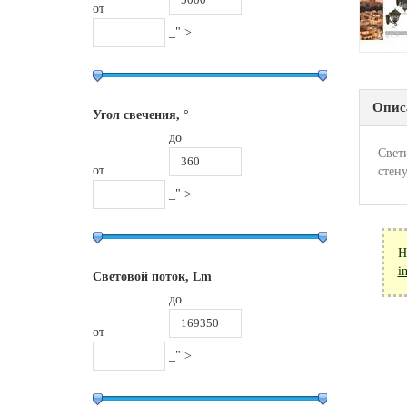
от
_" >
Опис
Угол свечения, °
до
Свет
от
стен
_" >
Н
i
Световой поток, Lm
до
от
_" >