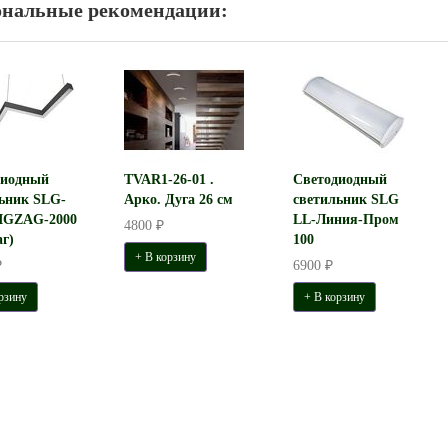
ональные рекомендации:
диодный
TVAR1-26-01 .
Светодиодный
ьник SLG-
Арко. Дуга 26 см
светильник SLG
IGZAG-2000
LL-Линия-Пром
4800 ₽
аг)
100
+ В корзину
₽
6900 ₽
рзину
+ В корзину