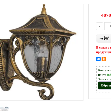
4070
-
В связи с
продукцию
Консульт
почте
in
Закажите
Обрат