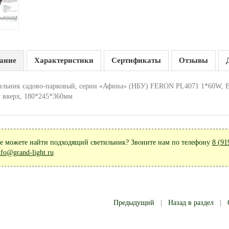
ание
Характеристики
Сертификаты
Отзывы
ильник садово-парковый, серии «Афина» (НБУ) FERON PL4071 1*60W, E27,
у вверх, 180*245*360мм
е можете найти подходящий светильник? Звоните нам по телефону
8 (91
nfo@grand-light.ru
Предыдущий
|
Назад в раздел
|