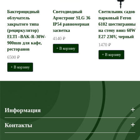
Бактерицидный
Светодиодный
Светильник садово-
облучатель
Армстронг SLG 36
парковый Feron
закрытого типа
IP54 равномерная
6102 шестигранный
(рециркулятор)
засветка
на стену вниз 60W
ELTI –BAK-R-30W-
E27 230V, черный
4140 ₽
900mm для кафе,
1470 ₽
+ В корзину
ресторанов
+ В корзину
6500 ₽
+ В корзину
+
Информация
+
Контакты