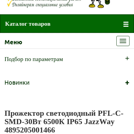
Каталог товаров
Меню
Toggl
navig
+
Подбор по параметрам
+
Новинки
Прожектор светодиодный PFL-C-
SMD-30Вт 6500К IP65 JazzWay
4895205001466