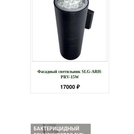
тильник
Свет
Фасадный светильник SLG-ARH-
овый на
Fer
PRV-15W
400K 35
шин
17000 ₽
лый