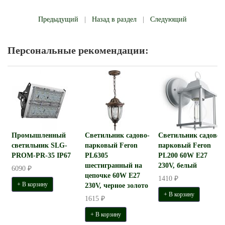
Предыдущий
|
Назад в раздел
|
Следующий
Персональные рекомендации:
Промышленный
Светильник садово-
Светильник садово-
светильник SLG-
парковый Feron
парковый Feron
PROM-PR-35 IP67
PL6305
PL200 60W E27
шестигранный на
230V, белый
6090 ₽
цепочке 60W E27
1410 ₽
+ В корзину
230V, черное золото
+ В корзину
1615 ₽
+ В корзину