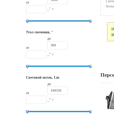
Свет
от
боль
_" >
Н
Угол свечения, °
i
до
от
_" >
Перс
Световой поток, Lm
до
от
_" >