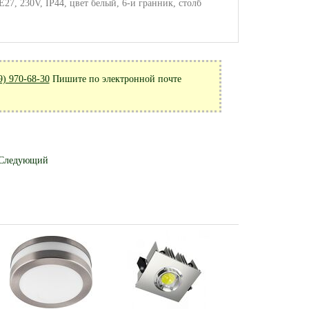
7, 230V, IP44, цвет белый, 6-и гранник, столб
9) 970-68-30
Пишите по электронной почте
Следующий