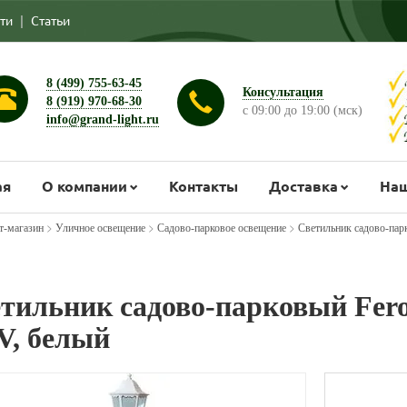
ти
|
Статьи
8 (499) 755-63-45
Консультация
8 (919) 970-68-30
с 09:00 до 19:00 (мск)
info@grand-light.ru
ая
О компании
Контакты
Доставка
Наш
>
>
>
т-магазин
Уличное освещение
Садово-парковое освещение
Светильник садово-пар
тильник садово-парковый Fero
V, белый