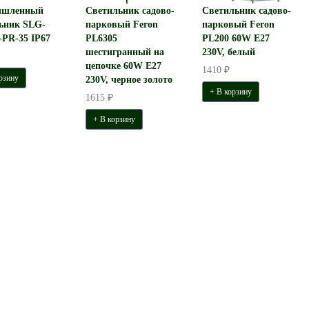
шленный
Светильник садово-
Светильник садово-
ьник SLG-
парковый Feron
парковый Feron
PR-35 IP67
PL6305
PL200 60W E27
шестигранный на
230V, белый
цепочке 60W E27
1410 ₽
рзину
230V, черное золото
+ В корзину
1615 ₽
+ В корзину