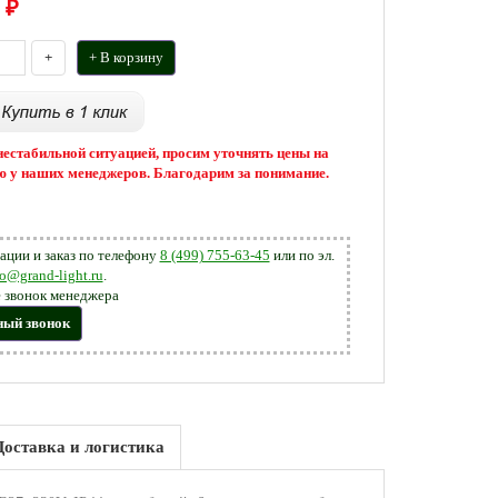
₽
+
+ В корзину
 нестабильной ситуацией, просим уточнять цены на
 у наших менеджеров. Благодарим за понимание.
ации и заказ по телефону
8 (499) 755-63-45
или по эл.
fo@grand-light.ru
.
 звонок менеджера
ный звонок
Доставка и логистика