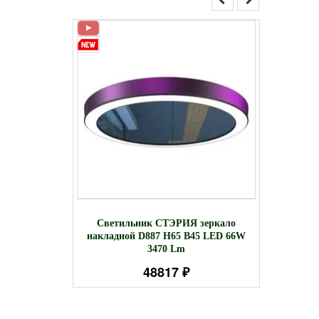
подвесной
Лампа т
Светильник СТЭРИЯ зеркало
 7386 Lm
накладной D887 H65 B45 LED 66W
3470 Lm
48817 ₽