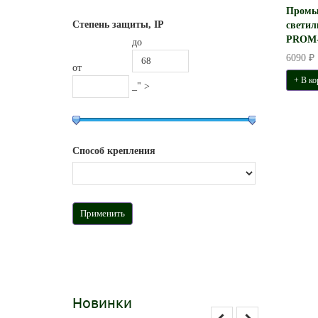
Промы
Степень защиты, IP
светил
PROM-
до
6090 ₽
от
+ В ко
_" >
Способ крепления
Новинки