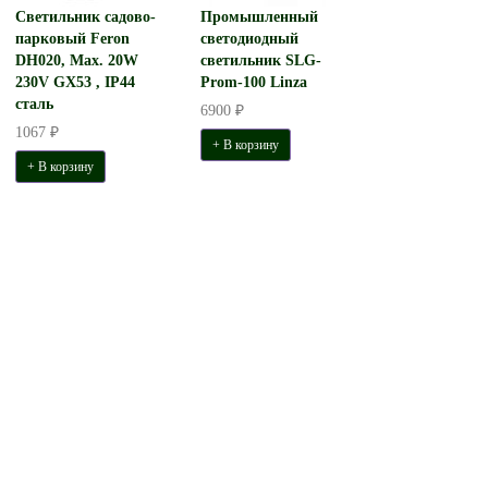
Светильник садово-
Промышленный
парковый Feron
светодиодный
DH020, Max. 20W
светильник SLG-
230V GX53 , IP44
Prom-100 Linza
сталь
6900 ₽
1067 ₽
+ В корзину
+ В корзину