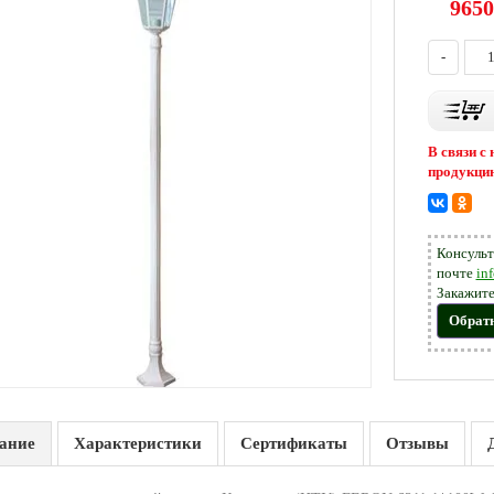
9650
-
В связи с
продукцию
Консульт
почте
in
Закажите
Обрат
ание
Характеристики
Сертификаты
Отзывы