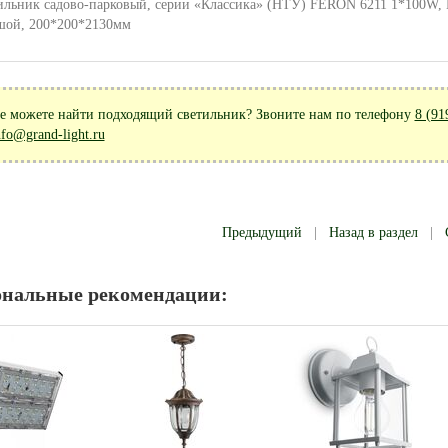
ильник садово-парковый, серии «Классика» (НТУ) FERON 6211 1*100W, E2
шой, 200*200*2130мм
е можете найти подходящий светильник? Звоните нам по телефону
8 (91
nfo@grand-light.ru
Предыдущий
|
Назад в раздел
|
ональные рекомендации: