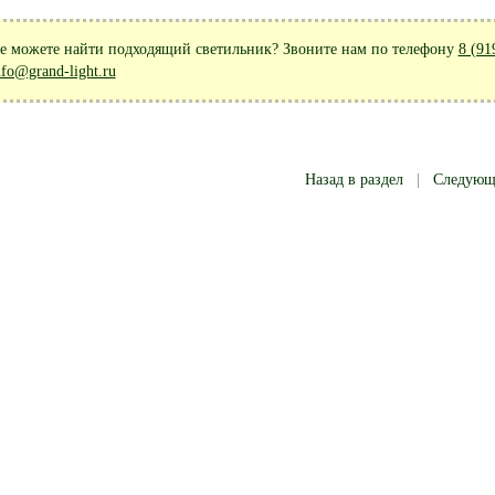
е можете найти подходящий светильник? Звоните нам по телефону
8 (91
nfo@grand-light.ru
Назад в раздел
|
Следую