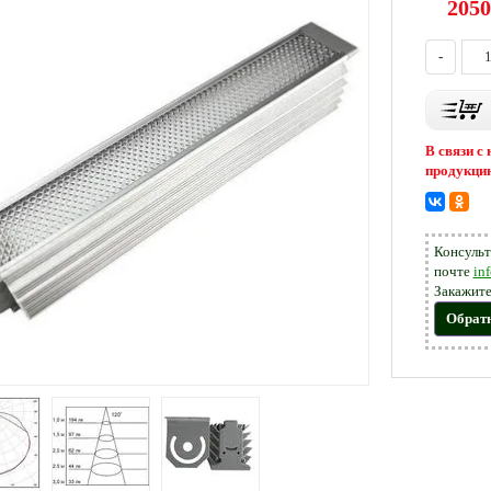
2050
-
В связи с
продукцию
Консульт
почте
in
Закажите
Обрат