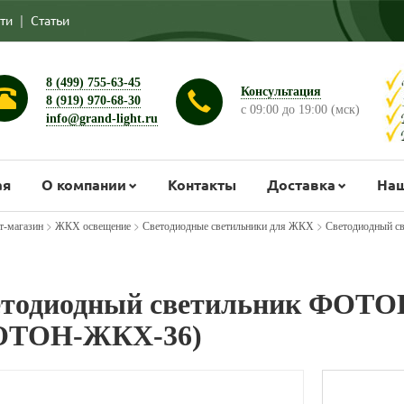
ти
|
Статьи
8 (499) 755-63-45
Консультация
8 (919) 970-68-30
с 09:00 до 19:00 (мск)
info@grand-light.ru
ая
О компании
Контакты
Доставка
Наш
>
>
>
т-магазин
ЖКХ освещение
Светодиодные светильники для ЖКХ
Светодиодный 
тодиодный светильник ФОТО
ОТОН-ЖКХ-36)