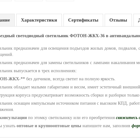
ание
Характеристики
Сертификаты
Отзывы
ездный светодиодный светильник
ФОТОН-ЖКХ-36 в антивандальном
ильник предназначен для освещения подъездов жилых домов, подвалов,
щений.
ильник предназначен для замены светильников с лампами накаливания 
ильник выпускается в трех исполнениях:
ОН-ЖКХ-**
без датчиков, всегда светит на полную яркость.
ильник обладает малыми габаритами и весом, имеет эстетичный внешний
трукция корпуса предусматривает возможность сборки и разборки тольк
ильник оснащен импульсным источником питания с высоким КПД, рабо
яжения.
консультации
по этомку светильнику или его преобретения
свяжитесь 
ы узнать
оптовые и крупнооптовые цены
напишите нам, заполнив
фор