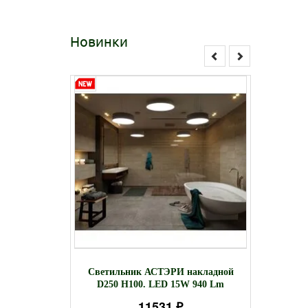
Новинки
подвесной
Встра
Светильник АСТЭРИ накладной
 1064 Lm
светил
D250 H100. LED 15W 940 Lm
11531 ₽