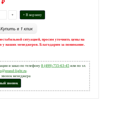
₽
+
+ В корзину
 нестабильной ситуацией, просим уточнять цены на
 у наших менеджеров. Благодарим за понимание.
ации и заказ по телефону
8 (499) 755-63-45
или по эл.
fo@grand-light.ru
.
 звонок менеджера
ный звонок