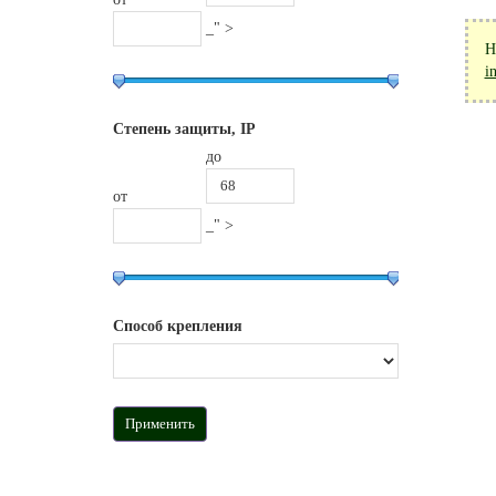
_" >
Н
i
Степень защиты, IP
до
от
_" >
Способ крепления