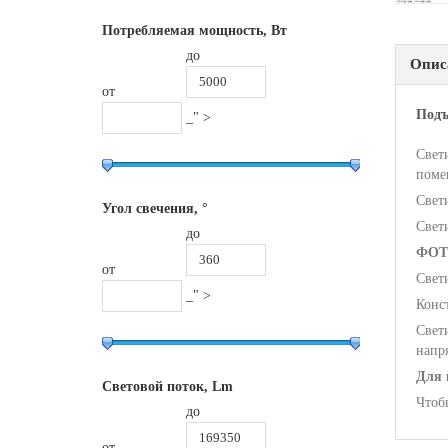
Потребляемая мощность, Вт
до
Опис
от
Подъ
_" >
Свет
поме
Свет
Угол свечения, °
Свет
до
ФОТ
от
Свет
_" >
Конс
Свет
напр
Для 
Световой поток, Lm
Чтоб
до
от