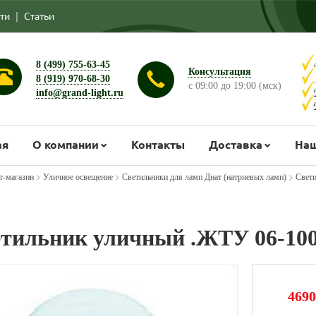
ти
|
Статьи
8 (499) 755-63-45
Консультация
8 (919) 970-68-30
с 09:00 до 19:00 (мск)
info@grand-light.ru
ая
О компании
Контакты
Доставка
Наш
>
>
>
т-магазин
Уличное освещение
Светильники для ламп Днат (натриевых ламп)
Свети
тильник уличный .ЖТУ 06-100
4690