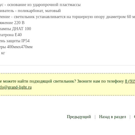
ус - основание из ударопрочной пластмассы
иватель - поликарбонат, матовый
ление - светильник устанавливается на торшерную опору диаметром 60 м
яжение 220 В
лампы ДНАТ 100
патрона Е40
ень защиты IP54
еры 400ммх470мм
 кг
е можете найти подходящий светильник? Звоните нам по телефону
8 (91
nfo@grand-light.ru
Предыдущий
|
Назад в раздел
|