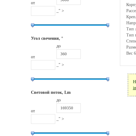
от
Корп
_" >
Рассе
Креп
Напр
Тип 
Тип 
Угол свечения, °
Степ
до
Разм
Вес 6
от
_" >
Н
i
Световой поток, Lm
до
от
_" >