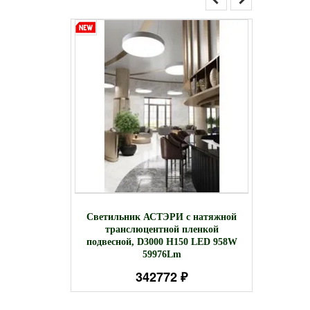
ТЭРИ
С
Светильник АСТЭРИ c натяжной
ной D388
ПЕРФО
транслюцентной пленкой
шт.
подвесной, D3000 H150 LED 958W
59976Lm
342772 ₽