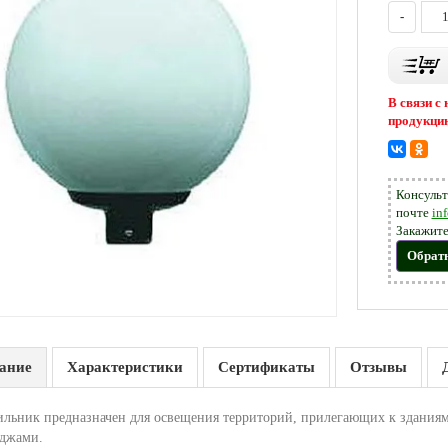
-
В связи с
продукцию
Консульт
почте
in
Закажите
Обрат
ание
Характеристики
Сертификаты
Отзывы
ильник предназначен для освещения территорий, прилегающих к зданиям,
еджами.