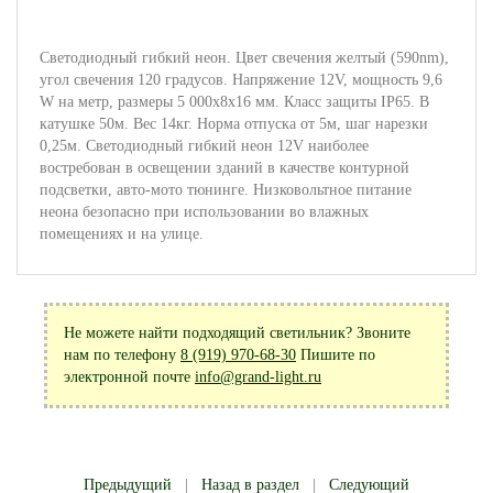
Светодиодный гибкий неон. Цвет свечения желтый (590nm),
угол свечения 120 градусов. Напряжение 12V, мощность 9,6
W на метр, размеры 5 000х8х16 мм. Класс защиты IP65. В
катушке 50м. Вес 14кг. Норма отпуска от 5м, шаг нарезки
0,25м. Светодиодный гибкий неон 12V наиболее
востребован в освещении зданий в качестве контурной
подсветки, авто-мото тюнинге. Низковольтное питание
неона безопасно при использовании во влажных
помещениях и на улице.
Не можете найти подходящий светильник? Звоните
нам по телефону
8 (919) 970-68-30
Пишите по
электронной почте
info@grand-light.ru
Предыдущий
|
Назад в раздел
|
Следующий