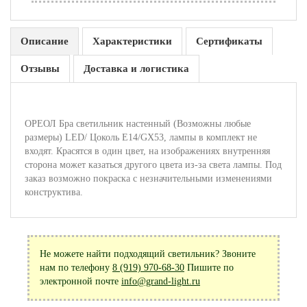
Описание
Характеристики
Сертификаты
Отзывы
Доставка и логистика
ОРЕОЛ Бра светильник настенный (Возможны любые
размеры) LED/ Цоколь Е14/GX53, лампы в комплект не
входят. Красятся в один цвет, на изображениях внутренняя
сторона может казаться другого цвета из-за света лампы. Под
заказ возможно покраска с незначительными изменениями
конструктива.
Не можете найти подходящий светильник? Звоните
нам по телефону
8 (919) 970-68-30
Пишите по
электронной почте
info@grand-light.ru