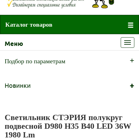
Каталог товаров
Меню
Toggl
navig
+
Подбор по параметрам
+
Новинки
Светильник СТЭРИЯ полукруг
подвесной D980 Н35 В40 LED 36W
1980 Lm