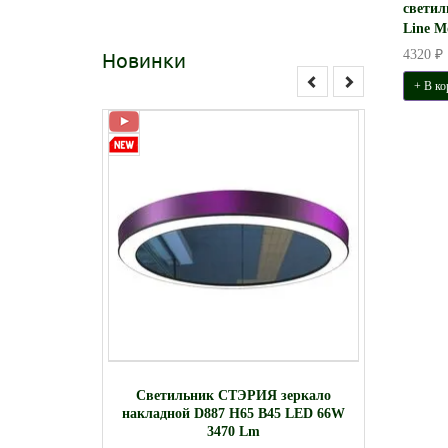
свети
Line M
Новинки
4320 ₽
+ В ко
льник SLG
Линейны
Светильник СТЭРИЯ зеркало
накладной D887 H65 B45 LED 66W
3470 Lm