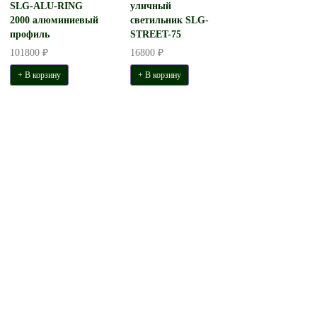
SLG-ALU-RING
уличный
2000 алюминиевый
светильник SLG-
профиль
STREET-75
101800 ₽
16800 ₽
+ В корзину
+ В корзину
Светильник СТЭРИЯ зеркало
TLAR2-100-01.
накладной D701 H65 B45 LED 51W
светильник Арко
2680 Lm
100с