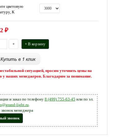
ите цветовую
атуру, К
2
₽
+
+ В корзину
 нестабильной ситуацией, просим уточнять цены на
 у наших менеджеров. Благодарим за понимание.
ации и заказ по телефону
8 (499) 755-63-45
или по эл.
fo@grand-light.ru
.
 звонок менеджера
ный звонок