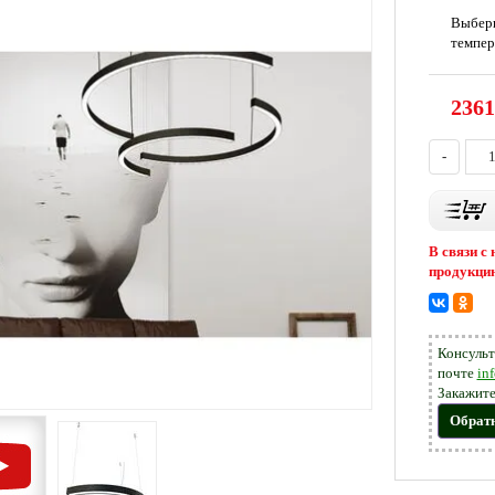
Выбер
темпер
2361
-
В связи с
продукцию
Консульт
почте
in
Закажите
Обрат