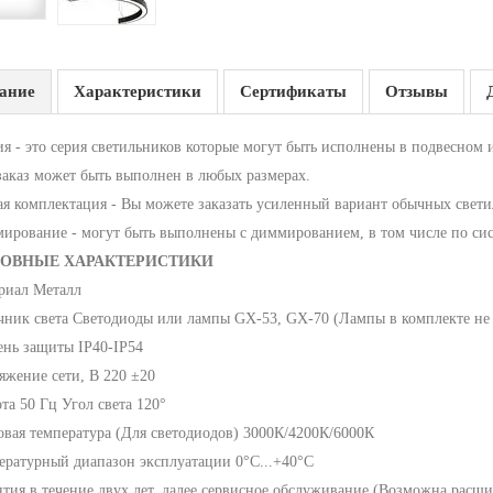
ание
Характеристики
Сертификаты
Отзывы
ия - это серия светильников которые могут быть исполнены в подвесном 
заказ может быть выполнен в любых размерах.
ая комплектация - Вы можете заказать усиленный вариант обычных све
ирование - могут быть выполнены с диммированием, в том числе по си
ОВНЫЕ ХАРАКТЕРИСТИКИ
риал Металл
чник света Светодиоды или лампы GX-53, GX-70 (Лампы в комплекте не 
ень защиты IP40-IP54
яжение сети, В 220 ±20
та 50 Гц Угол света 120°
овая температура (Для светодиодов) 3000К/4200К/6000К
ературный диапазон эксплуатации 0°С...+40°С
нтия в течение двух лет, далее сервисное обслуживание (Возможна расши