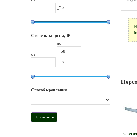
_" >
Н
i
Степень защиты, IP
до
от
_" >
Перс
Способ крепления
Свето