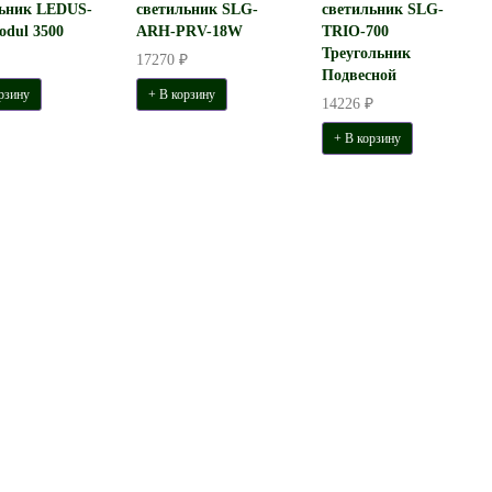
льник LEDUS-
светильник SLG-
светильник SLG-
odul 3500
ARH-PRV-18W
TRIO-700
Треугольник
17270 ₽
Подвесной
рзину
+ В корзину
14226 ₽
+ В корзину
й светильник SLG-LINE-
Светодиодный светильник SLG
V-18W
SLIM 75
14500 ₽
6750 ₽