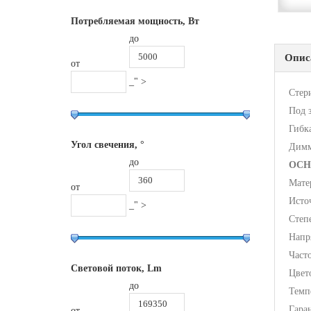
Потребляемая мощность, Вт
до
Опис
от
_" >
Стер
Под 
Гибк
Угол свечения, °
Димм
до
ОСН
Мате
от
Исто
_" >
Степ
Напр
Часто
Световой поток, Lm
Цвет
до
Темп
Гара
от