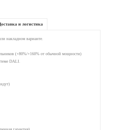
Доставка и логистика
или накладном варианте.
тильников (+80%/+160% от обычной мощности)
стеме DALI.
идут)
ренная гарантия)