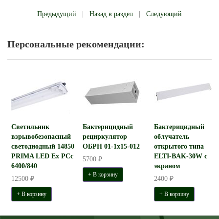
Предыдущий
|
Назад в раздел
|
Следующий
Персональные рекомендации:
Светильник
Бактерицидный
Бактерицидный
взрывобезопасный
рециркулятор
облучатель
светодиодный 14850
ОБРН 01-1x15-012
открытого типа
PRIMA LED Ex PCc
ELTI-BAK-30W с
5700 ₽
6400/840
экраном
+ В корзину
12500 ₽
2400 ₽
+ В корзину
+ В корзину