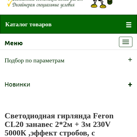
Каталог товаров
Меню
Toggl
navig
+
Подбор по параметрам
+
Новинки
Светодиодная гирлянда Feron
CL20 занавес 2*2м + 3м 230V
5000К ,эффект стробов, c