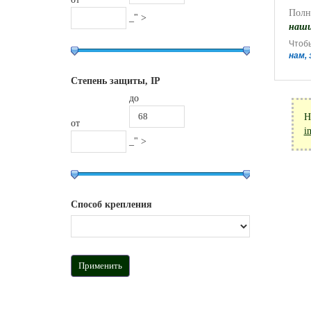
Пол
_" >
наши
Чтоб
нам,
Степень защиты, IP
до
Н
от
i
_" >
Способ крепления