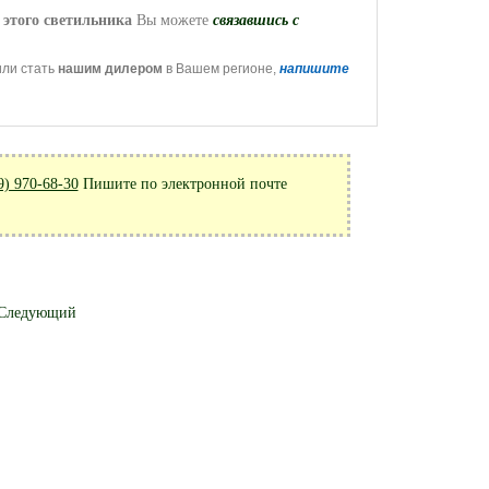
 этого светильника
Вы можете
связавшись с
или стать
нашим дилером
в Вашем регионе,
напишите
9) 970-68-30
Пишите по электронной почте
Следующий