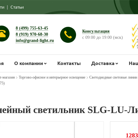
ти
|
Статьи
8 (499) 755-63-45
Консультация
8 (919) 970-68-30
с 09:00 до 19:00 (мск)
info@grand-light.ru
ая
О компании
Контакты
Доставка
Наш
>
>
т-магазин
Торгово-офисное и интерьерное освещение
Светодиодные световые линии
75)
ейный светильник SLG-LU-Лин
1283