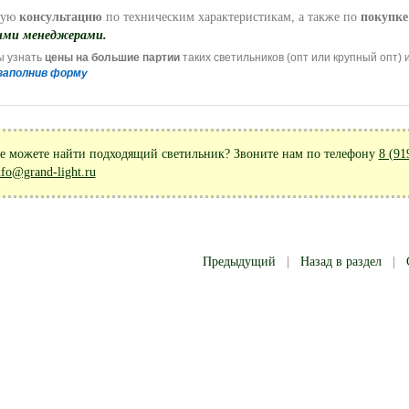
ную
консультацию
по техническим характеристикам, а также по
покупке
ми менеджерами.
ы узнать
цены на большие партии
таких светильников (опт или крупный опт) 
 заполнив форму
е можете найти подходящий светильник? Звоните нам по телефону
8 (91
nfo@grand-light.ru
Предыдущий
|
Назад в раздел
|