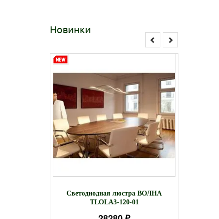
Новинки
диодный
TLAB1
Светодиодная люстра ВОЛНА
R-R-12W
люстра
TLOLA3-120-01
28280 ₽