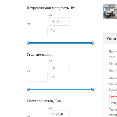
Потребляемая мощность, Вт
до
от
_" >
Опис
Лине
Угол свечения, °
прои
до
Може
от
Потр
_" >
Свет
Мате
Расс
Трос
Световой поток, Lm
Стан
до
Свет
пото
от