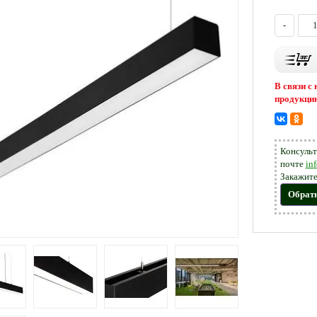
-
В связи с
продукцию
Консульт
почте
in
Закажите
Обрат