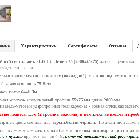
ание
Характеристики
Сертификаты
Отзывы
йный светильник SLG-LU-Линия 75 (2000х55х75)
для освещения жилы
зводственных зон.
т монтироваться как на потолке (
накладной
), так и
на подвесах
к потол
ебляемая мощность
75 Ватт
овой поток
6440 Лм
риал корпуса- алюминиевый профиль
55х75 мм
длина
2000 мм
еиватель-матовый ударопрочный поликарбонат - ровная сплошная засвет
овые подвесы 1,5м (2 тросика+зажимы) в комплект не входят и прео
дартные цвета светильника:
серый,белый,черный
. По желанию заказчик
ильник может комплектоваться блоком
автономного
аварийного питани
ку с пульта
вручную или любой
системой автоматической регулировк